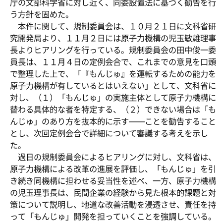
庁の文部科学省に対し近く、同委設置法に基づく勧告を行
う方針を固めた。
本件に関して、規制委員会は、１０月２１日に文科省研
究開発局より、１１月２日には原子力機構の児玉敏雄理事
長よりヒアリングを行っている。規制委員会の田中俊一委
員長は、１１月４日の定例会合で、これまでの意見を口頭
で整理した上で、「『もんじゅ』を運転するための能力を
原子力機構が有しているとはいえない」として、文科省に
対し、（１）「もんじゅ」の実施主体として原子力機構に
替わる具体的な者を特定する、（２）できない場合は「も
んじゅ」のあり方を抜本的に示す――ことを勧告すること
とし、次回定例会合で詳細について審議する考えを示し
た。
過日の規制委員会によるヒアリングに対し、文科省は、
原子力機構による改革の進展を評価し、「もんじゅ」を引
き続き同機構に担わせる妥当性を述べ、一方、原子力機構
の児玉理事長は、民間企業の経験から見た根本的課題と対
策について説明し、地道な改善活動を浸透させ、責任を持
って「もんじゅ」開発を担っていくことを強調している。