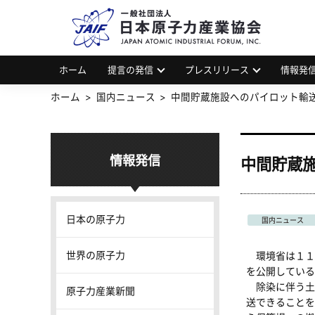
一
JAP
ホーム
提言の発信
プレスリリース
情報発
ホーム
国内ニュース
中間貯蔵施設へのパイロット輸
情報発信
中間貯蔵
日本の原子力
国内ニュース
世界の原子力
環境省は１１
を公開している
除染に伴う土
原子力産業新聞
送できることを