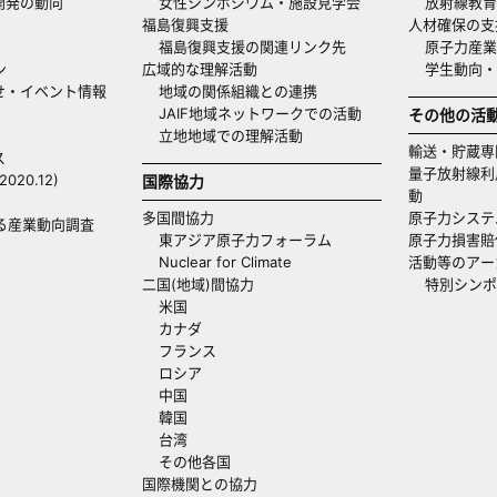
開発の動向
女性シンポジウム・施設見学会
放射線教育
福島復興支援
人材確保の支
福島復興支援の関連リンク先
原子力産業
ン
広域的な理解活動
学生動向
せ・イベント情報
地域の関係組織との連携
JAIF地域ネットワークでの活動
その他の活
立地地域での理解活動
輸送・貯蔵専
ス
量子放射線利
20.12)
国際協力
動
多国間協力
原子力システ
る産業動向調査
東アジア原子力フォーラム
原子力損害賠
Nuclear for Climate
活動等のアー
二国(地域)間協力
特別シンポ
米国
カナダ
フランス
ロシア
中国
韓国
台湾
その他各国
国際機関との協力