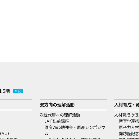
ル5階
双方向の理解活動
人材育成・
次世代層への理解活動
人材育成の促
JAIF出前講座
産官学連携
原産Web勉強会・原産シンポジウ
原子力人材
AIJ）
ム
向坊隆記念