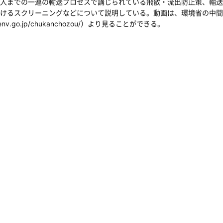
入までの一連の輸送プロセスで講じられている飛散・流出防止策、輸送
けるスクリーニングなどについて説明している。動画は、環境省の中間
en.env.go.jp/chukanchozou/）より見ることができる。