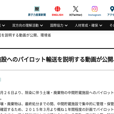
般社団法人
AN ATOMIC INDUSTRIAL FORUM, INC.
原子力産業新聞
ENGLISH
X(Twitter)
Instagram
アク
信
双方向の理解活動
国際協力
人材育成・確保
そ
送を説明する動画が公開、環境省
施設へのパイロット輸送を説明する動画が公開
月２６日より、除染に伴う土壌・廃棄物の中間貯蔵施設へのパイロット
。
壌・廃棄物は、最終処分までの間、中間貯蔵施設で集中的に管理・保管
確認するため、２０１５年３月より概ね１年間程度の計画でパイロット