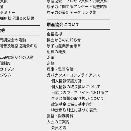
支援
原産協会 プレゼン資料・公表資料
援
原子力に関するアンケート調査結果
セミナー
原子力の最新データリンク集
・採用状況調査の結果
原産協会について
動等
会長挨拶
門調査会の活動
協会からのお知らせ
用普及連絡協議会の活
原子力産業安全憲章
組織の概要
ム研究懇話会の活動
沿革
償制度
定款
カイブス
理事・監事名簿
ジウム
ガバナンス・コンプライアンス
個人情報保護方針
個人情報の取り扱いについて
当協会のウェブサイトにおけるア
クセス情報の取り扱いについて
政治献金に係る基本方針
特定商取引法に基づく表示
業務・財務資料
入会のご案内
会員名簿