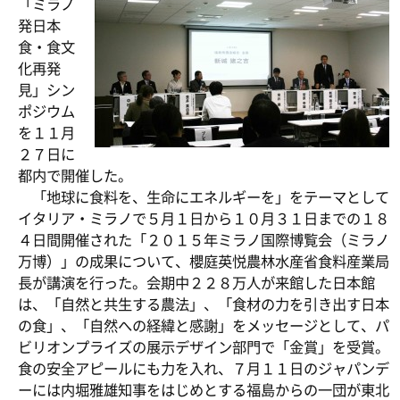
「ミラノ
発日本
食・食文
化再発
見」シン
ポジウム
を１１月
２７日に
都内で開催した。
「地球に食料を、生命にエネルギーを」をテーマとして
イタリア・ミラノで５月１日から１０月３１日までの１８
４日間開催された「２０１５年ミラノ国際博覧会（ミラノ
万博）」の成果について、櫻庭英悦農林水産省食料産業局
長が講演を行った。会期中２２８万人が来館した日本館
は、「自然と共生する農法」、「食材の力を引き出す日本
の食」、「自然への経緯と感謝」をメッセージとして、パ
ビリオンプライズの展示デザイン部門で「金賞」を受賞。
食の安全アピールにも力を入れ、７月１１日のジャパンデ
ーには内堀雅雄知事をはじめとする福島からの一団が東北