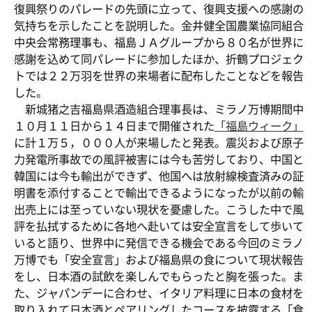
復興祭りのパレードの先頭に立って、復興支援への感謝の
気持ちを示したことを説明した。金井健全国農業協同組合
中央会常務理事も、福島ＪＡグループから８０名が世界に
感謝を込めて同パレードに参加したほか、折鶴プロジェク
トでは２２万羽を世界の来場者に配布したことなどを報告
した。
新城猪之吉福島県酒造組合理事長は、ミラノ万博期間中
１０月１１日から１４日まで開催された
「福島ウィーク」
に計１万５，０００人が来場したと発表。震災および原子
力発電所事故での風評被害には今も苦労しており、中国と
韓国には今も輸出ができず、他国へは放射線検査済みの証
明書を添付することで輸出できるようになったが以前の輸
出売上には至っていない現状を憂慮した。こうした中で風
評を払拭するために各地へ赴いては安全宣言をして歩いて
いると語り、世界中に発信できる機会である今回のミラノ
万博でも「安全宣言」および福島県の食について現状報告
をし、日本酒の試飲を楽しんでもらったと胸を張った。ま
た、ジャパンデーに合わせ、イタリア料理に日本の食材を
取り入れて日本酒とペアリングしたコースを披露する「食