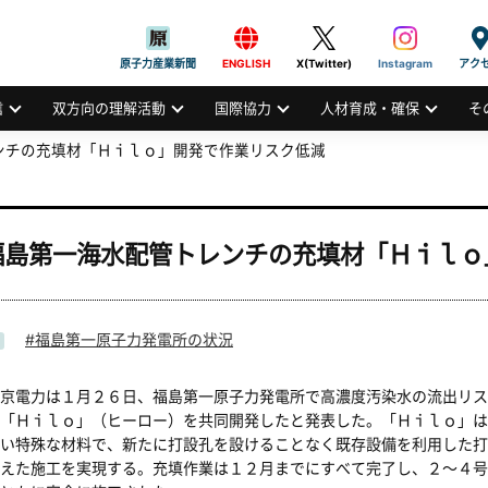
般社団法人
AN ATOMIC INDUSTRIAL FORUM, INC.
原子力産業新聞
ENGLISH
X(Twitter)
Instagram
アク
信
双方向の理解活動
国際協力
人材育成・確保
そ
ンチの充填材「Ｈｉｌｏ」開発で作業リスク低減
福島第一海水配管トレンチの充填材「Ｈｉｌｏ
福島第一原子力発電所の状況
京電力は１月２６日、福島第一原子力発電所で高濃度汚染水の流出リス
「Ｈｉｌｏ」（ヒーロー）を共同開発したと発表した。「Ｈｉｌｏ」は
い特殊な材料で、新たに打設孔を設けることなく既存設備を利用した打
えた施工を実現する。充填作業は１２月までにすべて完了し、２～４号