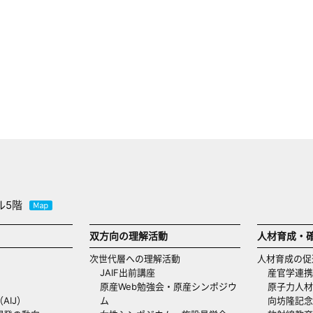
ル5階
双方向の理解活動
人材育成・
次世代層への理解活動
人材育成の促
JAIF出前講座
産官学連携
原産Web勉強会・原産シンポジウ
原子力人材
AIJ）
ム
向坊隆記念