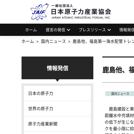
一
JAP
ホーム
提言の発信
プレスリリース
情報発
ホーム
国内ニュース
鹿島他、福島第一海水配管トレ
情報発信
鹿島他、
日本の原子力
国内ニュース
世界の原子力
鹿島建設と東
距離水中充填材
の低下が生じな
原子力産業新聞
クを最小限に抑