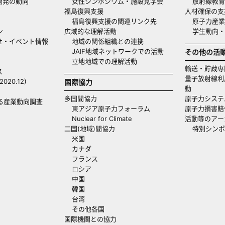
開発の動向
女性シンポジウム・施設見学会
放射線教育
福島復興支援
人材確保の支
福島復興支援の関連リンク先
原子力産業
ン
広域的な理解活動
学生動向
せ・イベント情報
地域の関係組織との連携
JAIF地域ネットワークでの活動
その他の活
立地地域での理解活動
輸送・貯蔵専
ス
量子放射線利
20.12)
国際協力
動
多国間協力
原子力システ
る産業動向調査
東アジア原子力フォーラム
原子力損害賠
Nuclear for Climate
活動等のアー
二国(地域)間協力
特別シンポ
米国
カナダ
フランス
ロシア
中国
韓国
台湾
その他各国
国際機関との協力