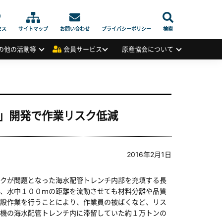
セス
サイトマップ
お問い合わせ
プライバシーポリシー
検索
の他の活動等
会員サービス
原産協会について
」開発で作業リスク低減
2016年2月1日
クが問題となった海水配管トレンチ内部を充填する長
、水中１００ｍの距離を流動させても材料分離や品質
設作業を行うことにより、作業員の被ばくなど、リス
機の海水配管トレンチ内に滞留していた約１万トンの