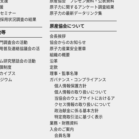
支援
原産協会 プレゼン資料・公表資料
援
原子力に関するアンケート調査結果
セミナー
原子力の最新データリンク集
・採用状況調査の結果
原産協会について
動等
会長挨拶
門調査会の活動
協会からのお知らせ
用普及連絡協議会の活
原子力産業安全憲章
組織の概要
ム研究懇話会の活動
沿革
償制度
定款
カイブス
理事・監事名簿
ジウム
ガバナンス・コンプライアンス
個人情報保護方針
個人情報の取り扱いについて
当協会のウェブサイトにおけるア
クセス情報の取り扱いについて
政治献金に係る基本方針
特定商取引法に基づく表示
業務・財務資料
入会のご案内
会員名簿