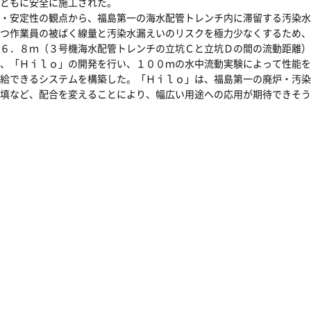
ともに安全に施工された。
・安定性の観点から、福島第一の海水配管トレンチ内に滞留する汚染水
つ作業員の被ばく線量と汚染水漏えいのリスクを極力少なくするため、
６．８ｍ（３号機海水配管トレンチの立坑Ｃと立坑Ｄの間の流動距離）
、「Ｈｉｌｏ」の開発を行い、１００ｍの水中流動実験によって性能を
給できるシステムを構築した。「Ｈｉｌｏ」は、福島第一の廃炉・汚染
填など、配合を変えることにより、幅広い用途への応用が期待できそう