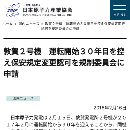
一般社団法
JAPAN ATOMIC IN
ホーム
国内ニュース
敦賀２号機 運転開始３０年目を控え保安規定変更
認可を規制委員会に申請
敦賀２号機 運転開始３０年目を控
え保安規定変更認可を規制委員会に
申請
国内ニュース
2016年2月16日
日本原子力発電は２月１５日、敦賀発電所２号機が２０
１７年２月に運転開始から３０年を迎えることから、同機