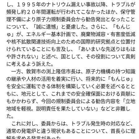
し、１９９５年のナトリウム漏えい事故以降、トラブルが
頻発し約２０年間運転が行われてこなかったほか、保守管
理不備により原子力規制委員会から勧告発出となったこと
について、「誠に遺憾」と憂慮した。さらに、「もんじ
ゅ」が、エネルギー基本計画で、廃棄物減容・有害度低減
や核不拡散関連技術向上のための国際的研究拠点と位置付
けられていることにも言及し、「あいまいな先送りはもは
や許されない」と述べ、国として、その役割について真剣
に考えるよう訴えた。
一方、敦賀市の渕上隆信市長は、原子力機構の持つ知識
の継承や人材の活用を着実に行い、将来的に「もんじゅ」
を安全に運転できる体制を構築していく必要を述べるとと
もに、地元として、これまでの安全確保面における貢献に
もかかわらず、今回の規制委員会による勧告内容を「立地
地域を軽視。説明責任を果たしていない」などと非難し
た。
これに対し、委員からは、トラブル発生時の対応など、
通常の発電炉と違う現状もあることについて、首長らに理
解を求める発言があった。