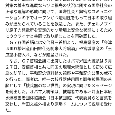
対策の着実な進展ならびに福島の状況に関する国際社会の
正確な理解の形成に向けて、国際社会と緊密なコミュニケ
ーションの下でオープンかつ透明性をもって日本の取り組
みが進められていることを歓迎した。また、チェルノブイ
リ原子力発電所を安定的かつ環境上安全な状態にするため
にウクライナと共同で取り組むことを再確認した。
Ｇ７各国首脳には安倍晋三首相より、福島県産の「会津
ほまれ播州産山田錦仕込純米大吟醸酒」や宮城県産の「玉
虫塗小物入れ」などが贈呈された。
なお、Ｇ７首脳会議に出席したオバマ米国大統領は５月
２７日、安倍首相と共に同国の現職大統領として初めて広
島を訪問し、平和記念資料館の視察や平和記念公園の献花
を行った。両者は、唯一の核兵器使用国と戦争被爆国の首
脳として「核兵器のない世界」の実現に向けたメッセージ
を発出した。オバマ大統領は、被爆者である坪井直日本原
水爆被害者団体協議会（日本被団協）代表委員らと言葉を
交わし、岸田文雄外相より原爆ドームについて説明を受け
た。