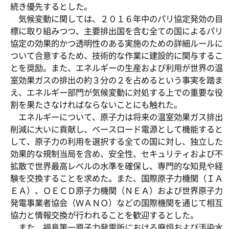
続き優先するとした。
気候変動に関しては、２０１６年中のパリ協定発効の目
標に取り組みつつ、主要排出国を含む全ての国によるパリ
協定の効果的かつ透明性のある実施のための詳細ルールに
ついて合意するため、技術的な作業に建設的に関与するこ
とを奨励。また、エネルギーの生産および利用が世界の温
室効果ガスの排出の約３分の２を占めるという事実を踏ま
え、エネルギー部門が気候変動に対処する上での重要な役
割を果たさなければならないことにも触れた。
エネルギーについて、原子力は将来の温室効果ガス排出
削減に大いに貢献し、ベースロード電源として機能すると
して、原子力の利用を選択する全ての国に対し、独立した
効果的な規制当局を含め、安全性、セキュリティおよび不
拡散で世界最高レベルの水準を確保し、専門的な知見や経
験を交換することを求めた。また、国際原子力機関（ＩＡ
ＥＡ）、ＯＥＣＤ原子力機関（ＮＥＡ）および世界原子力
発電事業者協会（ＷＡＮＯ）などの国際機関を通じて相互
協力と情報交換が行われることを歓迎するとした。
また、福島第一原子力発電所における廃炉および汚染水