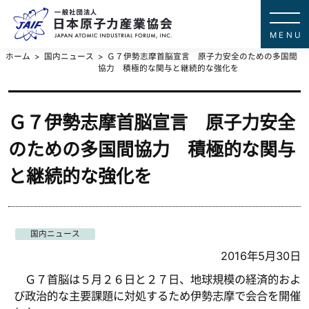
一般社団法
JAPAN ATOMIC IN
ホーム
国内ニュース
Ｇ７伊勢志摩首脳宣言 原子力安全のための多国間
協力 積極的な関与と継続的な強化を
Ｇ７伊勢志摩首脳宣言 原子力安全
のための多国間協力 積極的な関与
と継続的な強化を
国内ニュース
2016年5月30日
Ｇ７首脳は５月２６日と２７日、地球規模の経済的およ
び政治的な主要課題に対処するため伊勢志摩で会合を開催