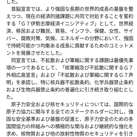
した。
首脳宣言では、より強固な長期の世界的成長の基盤を整
えつつ、現在の経済的諸課題に共同で対処することを誓約
する「Ｇ７伊勢志摩経済イニシアティブ」として、世界経
済、移民および難民、貿易、インフラ、保健、女性、サイ
バー、腐敗対策、気候、エネルギーの分野において、強固
で持続可能かつ均衡ある成長に貢献するためのコミットメ
ントを発展させたとした。
同宣言では、不拡散および軍縮に関する課題は最優先事
項の一つであるとして、「核軍縮及び不拡散に関するＧ７
外相広島宣言」および「不拡散および軍縮に関するＧ７声
明」を承認し、特に核兵器不拡散条約、化学兵器禁止条約
および生物兵器禁止条約の普遍化に引き続き取り組むとし
た。
原子力安全および核セキュリティについては、国際的な
原子力協力に関与する全てのステークホルダーに対し、強
固な安全基準および基盤の促進と、原子力安全のための多
国間協力の枠組みへの積極的な関与および継続的な強化を
求め、核物質および他の放射性物質のセキュリティを引き