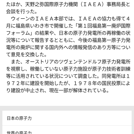
たほか、天野之弥国際原子力機関（ＩＡＥＡ）事務局長と
会談を行った。
ウィーンのＩＡＥＡ本部では、ＩＡＥＡの協力も得て４
月に福島県いわき市で開催した「第１回福島第一廃炉国際
フォーラム」の結果や、日本の原子力発電所の再稼働の状
況等について報告するとともに、今後の福島第一原子力発
電所の廃炉に関する国内外への情報発信のあり方等につい
て意見を交換した。
また、オーストリアのツヴェンテンドルフ原子力発電所
を視察し、稼働していない原子力施設が原子力技術者訓練
等に活用されている状況について調査した。同発電所は１
９７２年に建設を開始したが、１９７８年の国民投票によ
り建設が中止され、現在一部が解体されている。
日本の原子力
世界の原子力