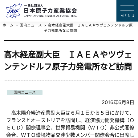
一般社団法
JAPAN ATOMIC IN
ホーム
国内ニュース
高木経産副大臣 ＩＡＥＡやツヴェンテンドルフ原
子力発電所など訪問
高木経産副大臣 ＩＡＥＡやツヴェ
ンテンドルフ原子力発電所など訪問
国内ニュース
2016年6月8日
高木陽介経済産業副大臣は６月１日から５日にかけて、
フランスとオーストリアを訪問し、経済協力開発機構（Ｏ
ＥＣＤ）閣僚理事会、世界貿易機関（ＷＴＯ）非公式閣僚
会合、ＷＴＯ環境物品交渉少数メンバー閣僚会合に出席し