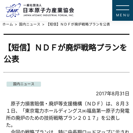
一般社団法
JAPAN ATOMIC IN
ホーム
国内ニュース
【短信】ＮＤＦが廃炉戦略プランを公表
【短信】ＮＤＦが廃炉戦略プランを
公表
国内ニュース
2017年8月31日
原子力損害賠償・廃炉等支援機構（ＮＤＦ）は、８月３
１日、「東京電力ホールディングス㈱福島第一原子力発電
所の廃炉のための技術戦略プラン２０１７」を公表し
た。
今回の戦略プランは、特に中長期ロードマップに示され