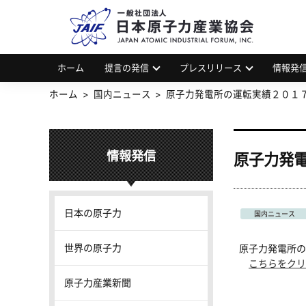
一
JAP
ホーム
提言の発信
プレスリリース
情報発
ホーム
国内ニュース
原子力発電所の運転実績２０１
情報発信
原子力発
日本の原子力
国内ニュース
世界の原子力
原子力発電所の
こちらをクリ
原子力産業新聞