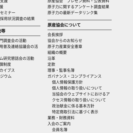
支援
原産協会 プレゼン資料・公表資料
援
原子力に関するアンケート調査結果
セミナー
原子力の最新データリンク集
・採用状況調査の結果
原産協会について
動等
会長挨拶
門調査会の活動
協会からのお知らせ
用普及連絡協議会の活
原子力産業安全憲章
組織の概要
ム研究懇話会の活動
沿革
償制度
定款
カイブス
理事・監事名簿
ジウム
ガバナンス・コンプライアンス
個人情報保護方針
個人情報の取り扱いについて
当協会のウェブサイトにおけるア
クセス情報の取り扱いについて
政治献金に係る基本方針
特定商取引法に基づく表示
業務・財務資料
入会のご案内
会員名簿