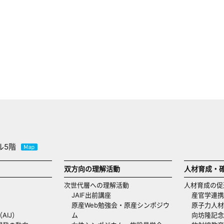
ル5階
双方向の理解活動
人材育成・
次世代層への理解活動
人材育成の促
JAIF出前講座
産官学連携
原産Web勉強会・原産シンポジウ
原子力人材
AIJ）
ム
向坊隆記念