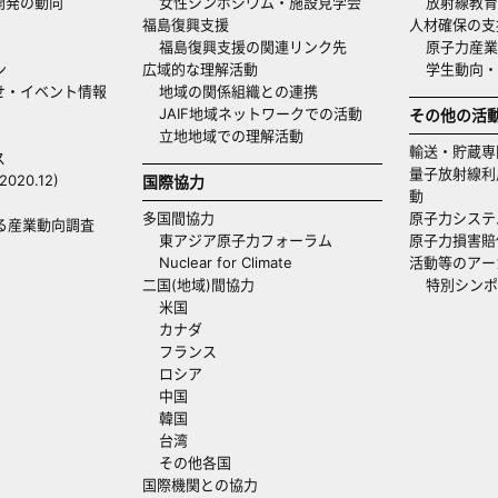
開発の動向
女性シンポジウム・施設見学会
放射線教育
福島復興支援
人材確保の支
福島復興支援の関連リンク先
原子力産業
ン
広域的な理解活動
学生動向
せ・イベント情報
地域の関係組織との連携
JAIF地域ネットワークでの活動
その他の活
立地地域での理解活動
輸送・貯蔵専
ス
量子放射線利
20.12)
国際協力
動
多国間協力
原子力システ
る産業動向調査
東アジア原子力フォーラム
原子力損害賠
Nuclear for Climate
活動等のアー
二国(地域)間協力
特別シンポ
米国
カナダ
フランス
ロシア
中国
韓国
台湾
その他各国
国際機関との協力