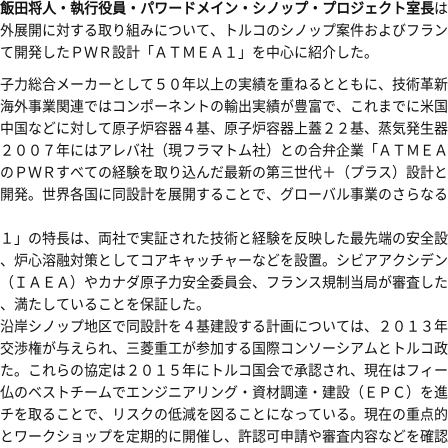
飯田将人・執行役員・パワードメイン・シノップ・プロジェクト室長
は
外展開に対する取り組みについて、トルコのシノップ案件およびフラン
て開発したＰＷＲ設計「ＡＴＭＥＡ１」を中心に紹介した。
子力総合メーカーとして５０年以上の実績を重ねるとともに、技術革新
海外事業関連ではコンポーネントの輸出実績が豊富で、これまでに米国
中国などに対して原子炉容器４基、原子炉容器上蓋２２基、蒸気発生器
２００７年にはアレバ社（現フラマトム社）との合弁企業「ＡＴＭＥＡ
のＰＷＲすべての経験を取り込んだ最新の第三世代＋（プラス）設計と
開発。世界各国に同設計を展開することで、グローバル事業のさらなる
１」の特長は、両社で実証された技術と経験を反映した最先端の安全設
、炉心溶融対策としてコアキャッチャーなどを設置。シビアアクシデン
（ＩＡＥＡ）やカナダ原子力安全委員会、フランス規制当局が審査した
、満たしていることを保証した。
沿岸シノップ地区で同設計を４基建設する計画については、２０１３年
交渉権が与えられ、三菱重工が参加する国際コンソーシアムとトルコ政
た。これらの協定は２０１５年にトルコ国会で承認され、現在はフィー
仏のベストチームでエンジニアリング・資材調達・建設（ＥＰＣ）を進
チを取ることで、リスクの低減を図ることになっている。現在の重点的
とワークショップを定期的に開催し、許認可申請や審査内容などを確認