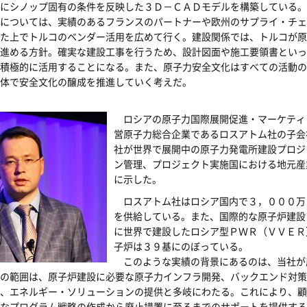
にシノップ固有の条件を反映した３Ｄ－ＣＡＤモデルを構築している。
については、実績のあるフランスのパートナーや欧州のサプライ・チェ
た上でトルコのベンダー活用を広めて行く。建設関係では、トルコが原
進める方針。確実な建設工事を行うため、設計図面や施工要領書といっ
積極的に活用することになる。また、原子力安全文化はすべての活動の
体で安全文化の醸成を推進していく考えだ。
ロシアの原子力国際展開促進・マーケティ
営原子力総合企業であるロスアトム社の子会
社が世界で展開中の原子力発電所建設プロジ
ン管理、プロジェクト実施国における地元産
に示した。
ロスアトム社はロシア国内で３，０００万
を供給している。また、国際的な原子炉建設
に世界で建設したロシア型ＰＷＲ（ＶＶＥＲ
子炉は３９基にのぼっている。
このような実績の背景にあるのは、当社が
の範囲は、原子炉建設に必要な原子力インフラ開発、バックエンド対策
、エネルギー・ソリューションの提供と多岐にわたる。これにより、顧
なプログラム戦略の作成から廃止措置に至るまでのサポートを提供する