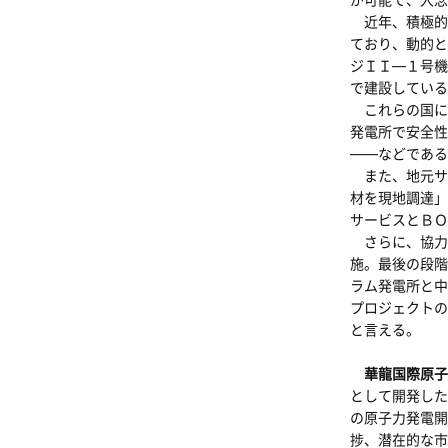
近年、積極的
ており、動的と
ジＩＩ―１号機
で建設している
これらの国に
発電所で安全性
――などである
また、地元サ
材を現地調達」
サービスとＢＯ
さらに、協力
施。最後の段階
ラム発電所と中
プロジェクトの
と言える。
華龍国際原子
として開発した
の原子力発電開
捗、潜在的な市