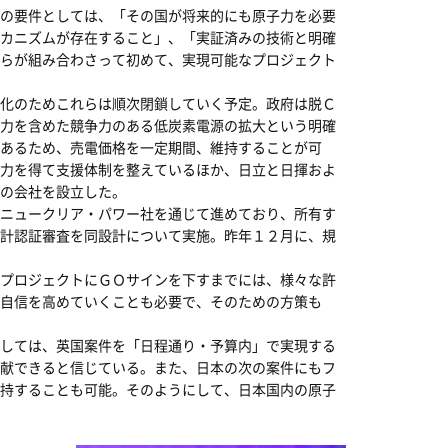
の要件としては、「その国が将来的にも原子力を必要
カニズムが存在すること」、「実証済みの技術と明確
らが組み合わさって初めて、実現可能なプロジェクト
化のためこれらは順次閉鎖していく予定。政府は脱Ｃ
力を含めた競争力のある低炭素電源の拡大という明確
あるため、売電価格を一定期間、維持することが可
力を得て支援体制を整えているほか、日立と日揮およ
の会社を設立した。
ニュークリア・パワー社を通じて進めており、所有す
計認証審査を同設計について実施。昨年１２月に、規
プロジェクトにＧＯサインを下すまでには、様々な許
自信を高めていくことも必要で、そのための方策も
しては、英国案件を「日程通り・予算内」で実現する
献できると信じている。また、日本の次の案件にもフ
持することも可能。そのようにして、日本国内の原子