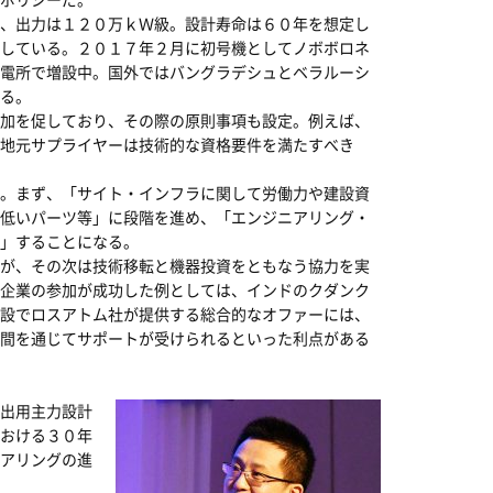
、出力は１２０万ｋＷ級。設計寿命は６０年を想定し
している。２０１７年２月に初号機としてノボボロネ
電所で増設中。国外ではバングラデシュとベラルーシ
る。
加を促しており、その際の原則事項も設定。例えば、
地元サプライヤーは技術的な資格要件を満たすべき
。まず、「サイト・インフラに関して労働力や建設資
低いパーツ等」に段階を進め、「エンジニアリング・
」することになる。
が、その次は技術移転と機器投資をともなう協力を実
企業の参加が成功した例としては、インドのクダンク
設でロスアトム社が提供する総合的なオファーには、
間を通じてサポートが受けられるといった利点がある
出用主力設計
おける３０年
アリングの進