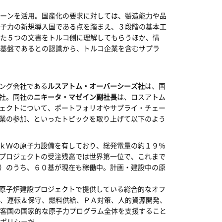
ーンを活用。国産化の要求に対しては、製造能力や品
子力の新規導入国である点を踏まえ、３段階の基本工
た５つの文書をトルコ側に理解してもらうほか、情
基盤であるとの認識から、トルコ企業を含むサプラ
ング会社である
ルスアトム・オーバーシーズ社
は、国
社。同社の
ニキータ・マゼイン副社長
は、ロスアトム
ェクトについて、ポートフォリオやサプライ・チェー
業の参加、といったトピックを取り上げて以下のよう
ｋＷの原子力設備を有しており、総発電量の約１９％
プロジェクトの受注残高では世界第一位で、これまで
）のうち、６０基が現在も稼働中。計画・建設中の原
原子炉建設プロジェクトで提供している総合的なオフ
、運転＆保守、燃料供給、ＰＡ対策、人的資源開発、
客国の国家的な原子力プログラム全体を支援すること
ポリシーだ。