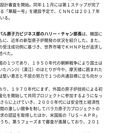
設計審査を開始。同年１１月には第１ステップが完了
る「華龍一号」を建設予定で、ＣＮＮＣは２０１７年
ている。
バル原子力ビジネス部のハリー・チャン部長
は、韓国に
もに、近年の新型原子炉開発の状況を紹介した。また、
の受注成功例に基づき、世界市場でＫＨＮＰ社が追求し
述べた。
国の１つであり、１９５０年代の朝鮮戦争により国土は
いたハン川（漢江）のほとりが今や、摩天楼に囲まれた
は堅い意志と不屈の努力で１つの共通目標に立ち向かっ
おり、１９７０年代にまず、外国の原子炉技術による初
産化を開始して共同プロジェクトに参加するようになっ
さらに上げていき、２０００年代には安全性と経済性
間の激しい競争を制してバラカ原子力プロジェクトの
求の認証を取得したほか、米国版の「ＵＳ－ＡＰＲ」
うち、第５フェーズまで審査が進展しており、２０１