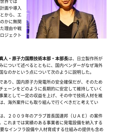
世界では
計画や導入
とから、エ
のかに無関
た理由や戦
ロジェクト
真人・原子力国際技術本部・本部長
は、日立製作所が
みについて述べるとともに、国内ベンダーがなぜ海外
国なのかという点について次のように説明した。
であり、国内原子力発電所の安全確保だが、そのため
チェーンをどのように長期的に安定して維持していく
事業として一定の収益を上げ、その中で技術人材を維
は、海外案件にも取り組んで行くべきだと考えてい
は、２００９年のアラブ首長国連邦（ＵＡＥ）の案件
。これまでは実績のある事業者に発電設備を納入する
要なインフラ設備や人材育成する仕組みの提供も含め