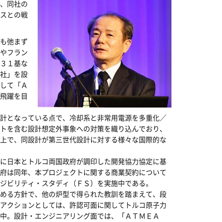
、同社の
スとの戦
も弛まず
やフラン
３１基な
社」を設
して「Ａ
飛躍を目
計となっている点で、冷却系と非常用電源を多重化／
トを含む設計想定外事象への対策を織り込んでおり、
上で、同設計が第三世代設計に対する様々な国際的な
に日本とトルコ両国政府が調印した開発協力協定に基
府は同年、本プロジェクトに関する商業契約について
ジビリティ・スタディ（ＦＳ）を実施中である。
める方針で、他の炉型で得られた教訓を踏まえて、段
アクションとしては、許認可面に関してトルコ原子力
中。設計・エンジニアリング面では、「ＡＴＭＥＡ