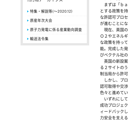
まずは「ｂａ
とする政策を持
特集・解説等(～2020.12)
な許認可プロセ
原産年次大会
が進むことにな
現在、英国の
原子力発電に係る産業動向調査
Ｏ２やエネルギ
輸送法令集
な政策を持って
能。完成した発
びベクテル社の
英国の新設案
る２サイトのう
制当局から許可
しかし、プロ
認可取得や交渉
色々と進めてい
いずれにして
成功プロジェク
ィードバックし
力安全を支える