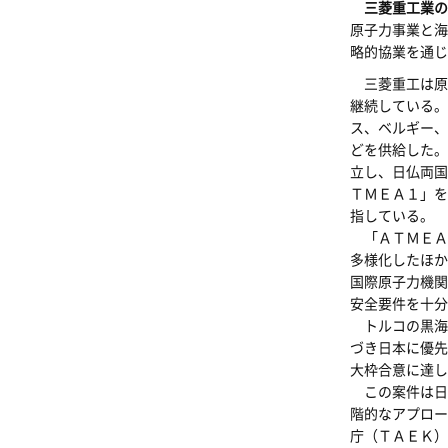
三菱重工業の
原子力事業と海
略的協業を通じ
三菱重工は原
継続している。
ス、ベルギー、
どを供給した。
立し、日仏両国
ＴＭＥＡ１」を
指している。
「ＡＴＭＥＡ
多様化したほか
国際原子力機関
安全要件を十分
トルコの黒海
づき日本に優先
大枠合意に達し
この案件は日
階的なアプロー
庁（ＴＡＥＫ）