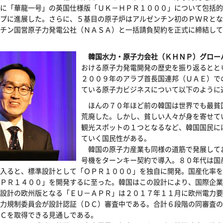
に「華龍一号」の英国仕様版「ＵＫ－ＨＰＲ１０００」について包括的
プに進展した。さらに、５基目の原子炉はアルゼンチン初のＰＷＲとな
ンチン国営原子力発電公社（ＮＡＳＡ）と一括請負契約を正式に締結し
韓国水力・原子力会社（ＫＨＮＰ）グロー
おける原子力発電開発の歴史を振り返るとと
２００９年のアラブ首長国連邦（ＵＡＥ）で
ている原子力ビジネスについて以下のように
ほんの７０年ほど前の韓国は世界でも最貧
荒廃した。しかし、貧しい人々が身を寄せて
観光スポットの１つとなるなど、韓国国民に
ていく国民性がある。
韓国の原子力産業も同様の道筋で発展して
号機をターンキー契約で導入。８０年代は国
入ると、標準設計として「ＯＰＲ１０００」を独自に開発。国産化率を
ＰＲ１４００」を開発するに至った。韓国はこの設計により、国際企業
設計の欧州版となる「ＥＵ－ＡＰＲ」は２０１７年１１月に欧州電力要
力規制委員会が設計認証（ＤＣ）審査中である。合計６段階の同審査の
Ｃを取得できる見通しである。