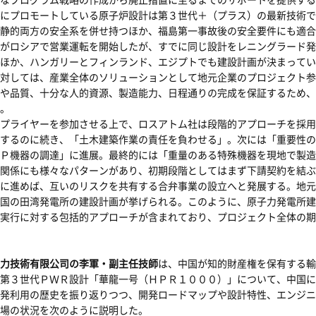
にプロモートしている原子炉設計は第３世代＋（プラス）の最新技術で
静的両方の安全系を併せ持つほか、福島第一事故後の安全要件にも適合
がロシアで営業運転を開始したが、すでに同じ設計をレニングラード発
ほか、ハンガリーとフィンランド、エジプトでも建設計画が決まってい
対しては、産業全体のソリューションとして地元企業のプロジェクト参
や品質、十分な人的資源、製造能力、日程通りの完成を保証するため、
。
プライヤーを参加させる上で、ロスアトム社は段階的アプローチを採用
するのに続き、「土木建築作業の責任を負わせる」。次には「重要性の
Ｐ機器の調達」に進展。最終的には「重量のある特殊機器を現地で製造
関係にも様々なパターンがあり、初期段階としてはまず下請契約を結ぶ
に進めば、互いのリスクを共有する合弁事業の設立へと発展する。地元
国の田湾発電所の建設計画が挙げられる。このように、原子力発電所建
実行に対する包括的アプローチが含まれており、プロジェクト全体の期
力技術有限公司の李軍・副主任技師
は、中国が知的財産権を保有する輸
第３世代ＰＷＲ設計「華龍一号（ＨＰＲ１０００）」について、中国に
発利用の歴史を振り返りつつ、開発ロードマップや設計特性、エンジニ
場の状況を次のように説明した。