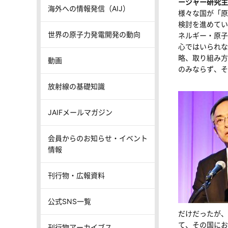
ージャー研究主
海外への情報発信（AIJ）
様々な国が「原
検討を進めてい
世界の原子力発電開発の動向
ネルギー・原子
心ではいられな
略、取り組み方
動画
のみならず、そ
放射線の基礎知識
JAIFメールマガジン
会員からのお知らせ・イベント
情報
刊行物・広報資料
公式SNS一覧
だけだったが、
て、その国にお
刊行物アーカイブス