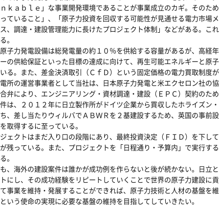
ｎｋａｂｌｅ」な事業開発環境であることが事業成立のカギ。そのため
っていること」、「原子力投資を回収する可能性が見通せる電力市場メ
ス、調達・建設管理能力に長けたプロジェクト体制」などがある。これ
る。
原子力発電設備は総発電量の約１０％を供給する容量があるが、高経年
ーの供給保証といった目標の達成に向けて、再生可能エネルギーと原子
いる。また、差金決済取引（ＣｆＤ）という固定価格の電力買取制度が
電所の運営事業者として当社は、日本原子力発電と米エクセロン社の協
合弁により、エンジニアリング・資材調達・建設（ＥＰＣ）契約のため
件は、２０１２年に日立製作所がドイツ企業から買収したホライズン・
ち、差し当たりウィルバでＡＢＷＲを２基建設するため、英国の事前設
を取得するに至っている。
ジェクトはまだ入り口の段階にあり、最終投資決定（ＦＩＤ）を下して
が残っている。また、プロジェクトを「日程通り・予算内」で実行する
る。
も、海外の建設案件は誰かが成功例を作らないと後が続かない。日立と
トにし、その成功経験をリピートしていくことで世界の原子力建設に貢
て事業を維持・発展することができれば、原子力技術と人材の基盤を維
という使命の実現に必要な基盤の維持を目指してしていきたい。