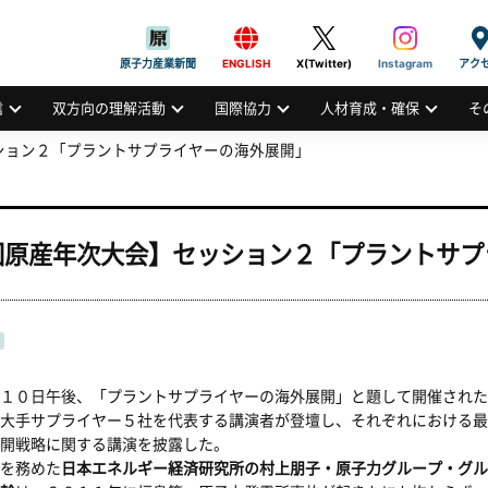
般社団法人
AN ATOMIC INDUSTRIAL FORUM, INC.
原子力産業新聞
ENGLISH
X(Twitter)
Instagram
アク
信
双方向の理解活動
国際協力
人材育成・確保
そ
ション２「プラントサプライヤーの海外展開」
回原産年次大会】セッション２「プラントサプ
１０日午後、「プラントサプライヤーの海外展開」と題して開催された
大手サプライヤー５社を代表する講演者が登壇し、それぞれにおける最
開戦略に関する講演を披露した。
を務めた
日本エネルギー経済研究所の村上朋子・原子力グループ・グル