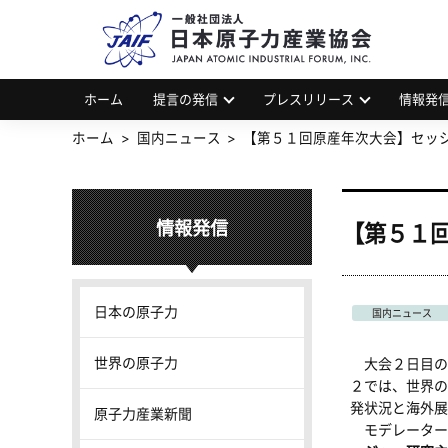
一
JAP
ホーム
提言の発信
プレスリリース
情報発
ホーム
国内ニュース
【第５１回原産年次大会】セッ
情報発信
【第５１
日本の原子力
国内ニュース
世界の原子力
大会２日目の
２では、世界の
発状況と海外展
原子力産業新聞
モデレーター