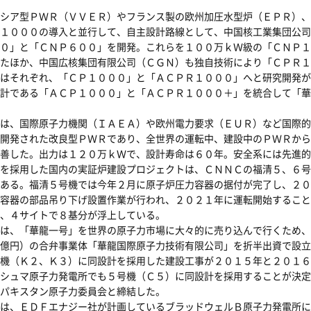
シア型ＰＷＲ（ＶＶＥＲ）やフランス製の欧州加圧水型炉（ＥＰＲ）、
１０００の導入と並行して、自主設計路線として、中国核工業集団公司
０」と「ＣＮＰ６００」を開発。これらを１００万ｋＷ級の「ＣＮＰ１
たほか、中国広核集団有限公司（ＣＧＮ）も独自技術により「ＣＰＲ１
はそれぞれ、「ＣＰ１０００」と「ＡＣＰＲ１０００」へと研究開発が
計である「ＡＣＰ１０００」と「ＡＣＰＲ１０００＋」を統合して「華
は、国際原子力機関（ＩＡＥＡ）や欧州電力要求（ＥＵＲ）など国際的
開発された改良型ＰＷＲであり、全世界の運転中、建設中のＰＷＲから
善した。出力は１２０万ｋＷで、設計寿命は６０年。安全系には先進的
を採用した国内の実証炉建設プロジェクトは、ＣＮＮＣの福清５、６号
ある。福清５号機では今年２月に原子炉圧力容器の据付が完了し、２０
容器の部品吊り下げ設置作業が行われ、２０２１年に運転開始すること
、４サイトで８基分が浮上している。
は、「華龍一号」を世界の原子力市場に大々的に売り込んで行くため、
億円）の合弁事業体「華龍国際原子力技術有限公司」を折半出資で設立
機（Ｋ２、Ｋ３）に同設計を採用した建設工事が２０１５年と２０１６
シュマ原子力発電所でも５号機（Ｃ５）に同設計を採用することが決定
パキスタン原子力委員会と締結した。
は、ＥＤＦエナジー社が計画しているブラッドウェルＢ原子力発電所に