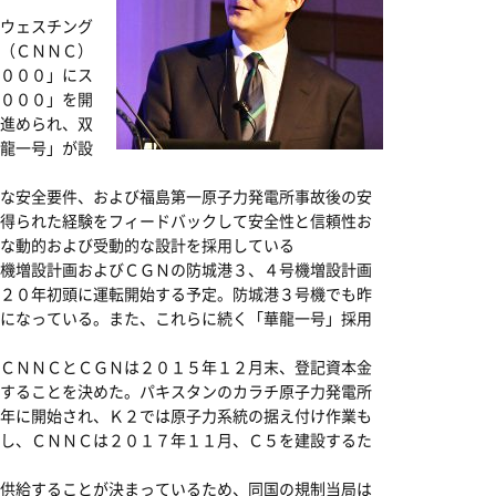
ウェスチング
（ＣＮＮＣ）
０００」にス
０００」を開
進められ、双
龍一号」が設
な安全要件、および福島第一原子力発電所事故後の安
得られた経験をフィードバックして安全性と信頼性お
な動的および受動的な設計を採用している
機増設計画およびＣＧＮの防城港３、４号機増設計画
２０年初頭に運転開始する予定。防城港３号機でも昨
になっている。また、これらに続く「華龍一号」採用
ＣＮＮＣとＣＧＮは２０１５年１２月末、登記資本金
することを決めた。パキスタンのカラチ原子力発電所
年に開始され、Ｋ２では原子力系統の据え付け作業も
し、ＣＮＮＣは２０１７年１１月、Ｃ５を建設するた
供給することが決まっているため、同国の規制当局は