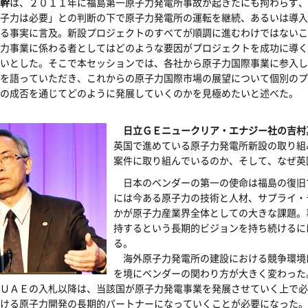
幹
は、２０１１年に福島第一原子力発電所事故が起きたにも拘わらず、
子力は必要」との判断の下で原子力発電所の運転を継続、あるいは導入
る事実に言及。新設プロジェクトのすべてが順調に進むわけではないこ
力事業に係わる者としてはどのような要因がプロジェクトを成功に導く
いとした。そこで本セッションでは、各社から原子力国際事業に参入し
を語っていただき、これからの原子力国際市場の展望について個別のプ
の成否を通じてどのように発展していくのかを見極めたいと述べた。
日立ＧＥニュークリア・エナジー社の吉村
英国で進めている原子力発電所新設の取り組
案件に取り組んでいるのか、そして、なぜ英
日本のベンダーの第一の使命は福島の復旧
には今ある原子力の技術と人材、サプライ・
かが原子力産業界全体としての大きな課題。
持するという長期的ビジョンを持ち続けるに
る。
海外原子力発電所の建設における競争環境
を境にベンダーの関わり方が大きく変わった
ＵＡＥの入札以降は、当該国が原子力発電事業を発展させていく上で必
ける原子力開発の長期的パートナーになっていくことが必要になった。