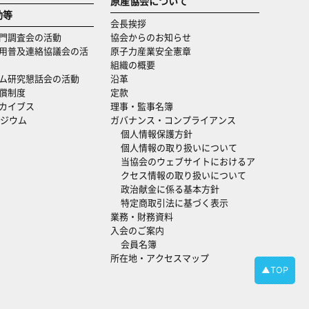
原産協会について
動等
会長挨拶
門調査会の活動
協会からのお知らせ
用普及連絡協議会の活
原子力産業安全憲章
組織の概要
ム研究懇話会の活動
沿革
償制度
定款
カイブス
理事・監事名簿
ジウム
ガバナンス・コンプライアンス
個人情報保護方針
個人情報の取り扱いについて
当協会のウェブサイトにおけるア
クセス情報の取り扱いについて
政治献金に係る基本方針
特定商取引法に基づく表示
業務・財務資料
入会のご案内
会員名簿
所在地・アクセスマップ
▲TOP