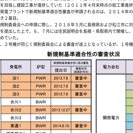
を目指し建設工事が進捗していた（２０１１年４月末時点の総工事進捗
発電プラントで新規制基準適合性審査が申請されるのは、２０１４年の
き２基目。
規制委員会への申請に際し、２０１８年５月に島根県および松江市に対
を提出した上で、６、７月には住民説明会を島根・鳥取県内で開催し、
めていた。
、２号機が同じく規制委員会による審査が途上となっているが、１号機