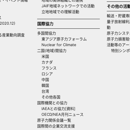
JAIF地域ネットワークでの活動
その他の活
立地地域での理解活動
輸送・貯蔵専
ス
量子放射線利
20.12)
国際協力
動
多国間協力
原子力システ
る産業動向調査
東アジア原子力フォーラム
原子力損害賠
Nuclear for Climate
活動等のアー
二国(地域)間協力
特別シンポ
米国
カナダ
フランス
ロシア
中国
韓国
台湾
その他各国
国際機関との協力
IAEAとの協力[資料]
OECD/NEA月刊ニュース
原子力関係会議一覧
国際間の企業交流支援