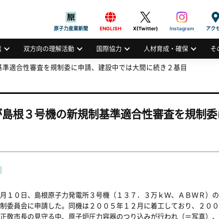
般社団法人
AN ATOMIC INDUSTRIAL FORUM, INC.
原子力産業新聞
ENGLISH
X(Twitter)
Instagram
アク
信
双方向の理解活動
国際協力
人材育成・確保
そ
基準適合性審査を規制委に申請、建設中では大間に続き２基目
が島根３号機の新規制基準適合性審査を規制委
月１０日、島根原子力発電所３号機（１３７．３万ｋＷ、ＡＢＷＲ）の
制委員会に申請した。同機は２００５年１２月に着工しており、２００
正敬市長の見守る中、原子炉圧力容器のつり込みが行われ（＝写真）、