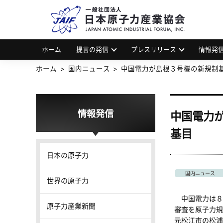
一
JAP
ホーム
提言の発信
プレスリリース
情報発
ホーム
国内ニュース
中国電力が島根３号機の新規制
情報発信
中国電力
基目
日本の原子力
国内ニュース
世界の原子力
中国電力は８
原子力産業新聞
審査を原子力規
元松江市の松浦