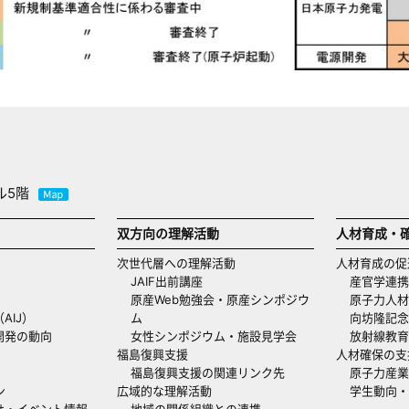
ル5階
双方向の理解活動
人材育成・
次世代層への理解活動
人材育成の促
JAIF出前講座
産官学連携
原産Web勉強会・原産シンポジウ
原子力人材
AIJ）
ム
向坊隆記念
開発の動向
女性シンポジウム・施設見学会
放射線教育
福島復興支援
人材確保の支
福島復興支援の関連リンク先
原子力産業
ン
広域的な理解活動
学生動向
せ・イベント情報
地域の関係組織との連携