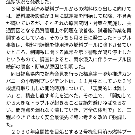
進捗状況を発表した。
３号機使用済み燃料プールからの燃料取り出しに向けて
は、燃料取扱設備が３月に試運転を開始して以降、不具合
が続いているが、それぞれの原因究明・対策を実施し、共
通要因となる品質管理上の問題を改善後、試運転作業を再
開するとしている。そのうち８月８日に発生したトラブル
事象は、燃料把握機を使用済み燃料プールに降下させてい
たところ、制御系に関する異常を示す警報が鳴り停止した
というもので、調査によると、雨水浸入に伴うケーブル接
続部の腐食・断線が原因と判明した。
同日福島県内で記者会見を行った福島第一廃炉推進カン
パニーの小野明プレジデントは、１１月中としていた３号
機燃料取り出しの開始時期について、「現実的には難し
い」と、精査し直す考えを述べた。その上で、「開始して
から大きなトラブルが起きることは絶対避けねばならな
い。問題点を漏れなく潰していき、万全の体制で」と、工
程ありきではなく安全最優先で臨む考えを改めて強調し
た。
２０３０年度開始を目処とする２号機使用済み燃料プー