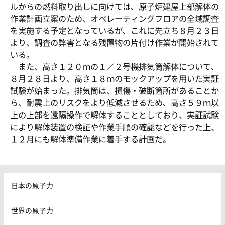
ルからの燃料取り出しに向けては、原子炉建屋上部解体の
作業計画立案のため、オペレーティングフロアの全域調査
を実施する予定となっているが、これに先立ち８月２３日
より、調査の弊害となる残置物の片付け作業が開始されて
いる。
また、高さ１２０ｍの１／２号機排気筒解体について、
８月２８日より、高さ１８ｍのモックアップを用いた実証
試験が始まった。排気筒は、損傷・破断箇所があることか
ら、耐震上のリスクをより低減させるため、高さ５９ｍ以
上の上部を遠隔操作で解体することとしており、実証試験
により解体装置の検証や作業手順の確認などを行った上、
１２月にも解体準備作業に着手する計画だ。
日本の原子力
世界の原子力