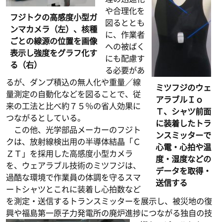
や合理化を
フジトクの高感度小型ガ
図るととも
ンマカメラ（左）、核種
に、作業者
ごとの線源の位置を画像
への被ばく
表示し強度をグラフ化す
にも配慮す
る（右）
る必要があ
るが、ダンプ積込の無人化や重量／線
ミツフジのウェ
量測定の自動化などを図ることで、従
アラブルＩｏ
来の工法と比べ約７５％の省人効果に
Ｔ、シャツ前面
つながるとしている。
に装着したトラ
この他、光学部品メーカーのフジト
ンスミッターで
クは、放射線検出用の半導体結晶「Ｃ
心電・心拍や温
ＺＴ」を採用した高感度小型カメラ
度・湿度などの
を、ウェアラブル技術のミツフジは、
データを取得・
過酷な環境で作業員の体調を守るスマ
送信する
ートシャツとこれに装着し心拍数など
を測定・送信するトランスミッターを展示し、被災地の復
興や福島第一原子力発電所の廃炉進捗につながる独自の技