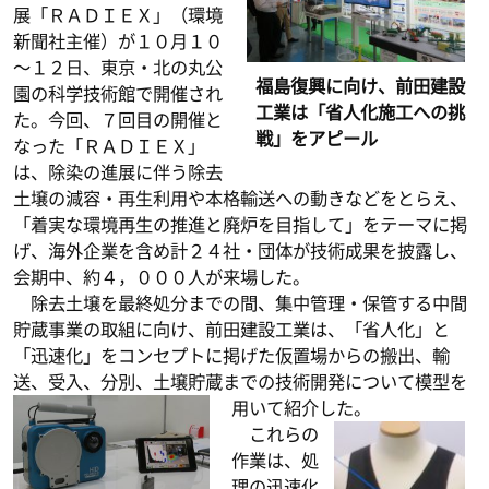
展「ＲＡＤＩＥＸ」（環境
新聞社主催）が１０月１０
～１２日、東京・北の丸公
福島復興に向け、前田建設
園の科学技術館で開催され
工業は「省人化施工への挑
た。今回、７回目の開催と
戦」をアピール
なった「ＲＡＤＩＥＸ」
は、除染の進展に伴う除去
土壌の減容・再生利用や本格輸送への動きなどをとらえ、
「着実な環境再生の推進と廃炉を目指して」をテーマに掲
げ、海外企業を含め計２４社・団体が技術成果を披露し、
会期中、約４，０００人が来場した。
除去土壌を最終処分までの間、集中管理・保管する中間
貯蔵事業の取組に向け、前田建設工業は、「省人化」と
「迅速化」をコンセプトに掲げた仮置場からの搬出、輸
送、受入、分別、土壌貯蔵までの技術開発について模型を
用いて紹介した。
これらの
作業は、処
理の迅速化