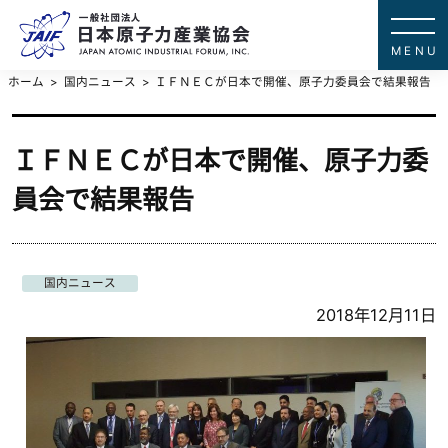
一般社団法
JAPAN ATOMIC IN
ホーム
国内ニュース
ＩＦＮＥＣが日本で開催、原子力委員会で結果報告
ＩＦＮＥＣが日本で開催、原子力委
員会で結果報告
国内ニュース
2018年12月11日