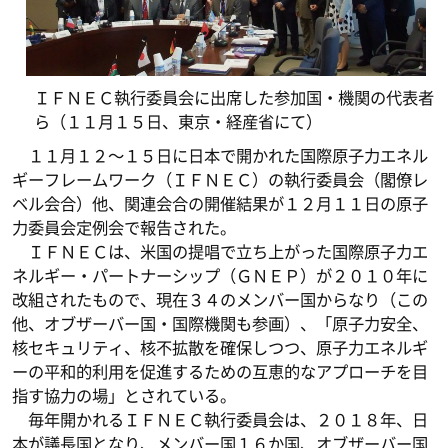
ＩＦＮＥＣ執行委員会に出席した参加国・機関の代表者
ら（１１月１５日、東京・経産省にて）
１１月１２～１５日に日本で開かれた国際原子力エネル
ギーフレームワーク（ＩＦＮＥＣ）の執行委員会（閣僚レ
ベル会合）他、関連会合の開催結果が１２月１１日の原子
力委員会定例会で報告された。
ＩＦＮＥＣは、米国の提唱で立ち上がった国際原子力エ
ネルギー・パートナーシップ（ＧＮＥＰ）が２０１０年に
改組されたもので、現在３４のメンバー国からなり（この
他、オブザーバー国・国際機関も参画）、「原子力安全、
核セキュリティ、核不拡散を確保しつつ、原子力エネルギ
ーの平和的利用を促進するための互恵的なアプローチを目
指す協力の場」とされている。
毎年開かれるＩＦＮＥＣ執行委員会は、２０１８年、日
本が議長国となり、メンバー国１６か国、オブザーバー国