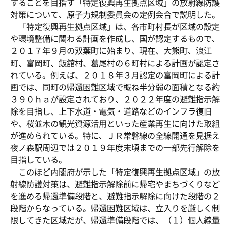
することを目指す「特定復興再生拠点区域」の放射線防護
対策について、原子力規制委員会の定例会合で説明した。
「特定復興再生拠点区域」は、各市町村長が区域の設定
や環境整備に関わる計画を作成し、国が認定するもので、
２０１７年９月の双葉町に始まり、現在、大熊町、浪江
町、富岡町、飯舘村、葛尾村の６町村による計画が認定さ
れている。例えば、２０１８年３月認定の富岡町による計
画では、同町の帰還困難区域で概ね半分弱の面積となる約
３９０ｈａが設定されており、２０２２年度の避難指示解
除を目指し、上下水道・電気・道路などのインフラ復旧
や、桜並木の観光資源活用といった産業再生に向けた取組
が進められている。特に、ＪＲ常磐線の全線開通を見据え
夜ノ森駅周辺では２０１９年度末頃までの一部先行解除を
目指している。
このほど内閣府が示した「特定復興再生拠点区域」の放
射線防護対策は、避難指示解除前に帰宅やまちづくりなど
を進める帰還準備段階と、避難指示解除に向けた段階の２
段階からなっている。帰還困難区域は、立入りを厳しく制
限してきた区域だが、帰還準備段階では、（１）個人線量