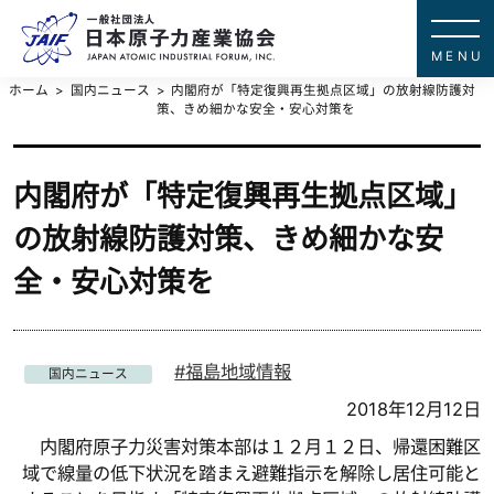
一般社団法
JAPAN ATOMIC IN
ホーム
国内ニュース
内閣府が「特定復興再生拠点区域」の放射線防護対
策、きめ細かな安全・安心対策を
内閣府が「特定復興再生拠点区域」
の放射線防護対策、きめ細かな安
全・安心対策を
福島地域情報
国内ニュース
2018年12月12日
内閣府原子力災害対策本部は１２月１２日、帰還困難区
域で線量の低下状況を踏まえ避難指示を解除し居住可能と