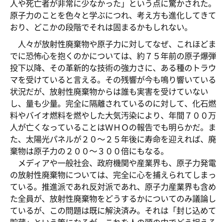
人や死亡者が非常に少なかった」という点に驚かされた。
原子力のことを色々と学ぶにつれ、考え方も進化してきて
おり、どこかの段階でそれは固まるかもしれない。
人々が放射性廃棄物や原子力に対してなぜ、これほどま
でに恐怖心を抱くのかについては、約７５年前の原子爆弾
投下以降、その革新的な技術の強力さに、ある種のトラウ
マを受けていると言える。その残響が今も鳴り響いている
状況だが、放射性廃棄物からは誰も実害を受けていない
し、量も少量。完全に隔離されているのに対して、化石燃
料やバイオ燃料を燃やした大気汚染により、年間７００万
人が亡くなっていることはＷＨＯの報告でも明らかだ。ま
た、太陽光パネルが２０～２５年後に寿命を迎えれば、廃
棄物は原子力の２００～３００倍にもなる。
メディアや一般社会、政府機関や産業界も、原子力発電
の放射性廃棄物については、完全に心を捕えられてしまっ
ている。推進派であれ反対派であれ、原子力産業界も含め
た全員が、放射性廃棄物をどうするかについてのみ議論し
ているが、この問題は既に解決済み。それは「封じ込めて