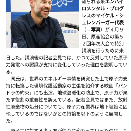
知られる米
エンバイ
ロメンタル・プログ
レスのマイケル・シ
ェレンバーガー代表
（＝
写真
）が４月９
日、原産協会の第５
２回年次大会で特別
講演を行うために来
日した。講演後の記者会見では、かつて反対していた原子
力発電への認識が支持に変化していった理由を説明してい
る。
同氏は、世界のエネルギー事情を研究した上で原子力支
持に転換した環境保護活動家の主張を紹介する映画「パン
ドラの約束」にも出演。地球温暖化の防止で、原子力が果
たす役割の重要性を訴えている。記者会見ではまた、放射
性廃棄物の処分についても、原子力産業界は地下埋設に固
執しているのではないかとの持論を以下のように展開し
た。
原子力に対する考え方が徐々に変わっていったのは、２