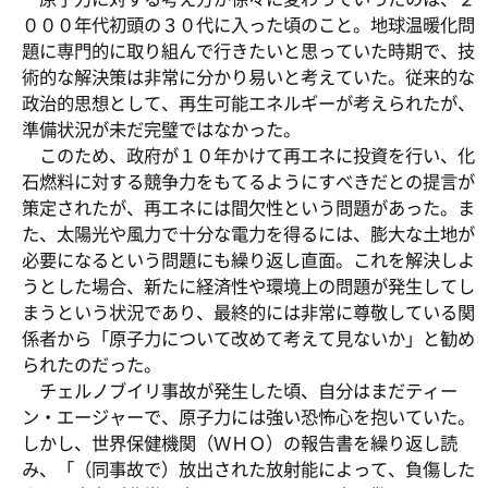
０００年代初頭の３０代に入った頃のこと。地球温暖化問
題に専門的に取り組んで行きたいと思っていた時期で、技
術的な解決策は非常に分かり易いと考えていた。従来的な
政治的思想として、再生可能エネルギーが考えられたが、
準備状況が未だ完璧ではなかった。
このため、政府が１０年かけて再エネに投資を行い、化
石燃料に対する競争力をもてるようにすべきだとの提言が
策定されたが、再エネには間欠性という問題があった。ま
た、太陽光や風力で十分な電力を得るには、膨大な土地が
必要になるという問題にも繰り返し直面。これを解決しよ
うとした場合、新たに経済性や環境上の問題が発生してし
まうという状況であり、最終的には非常に尊敬している関
係者から「原子力について改めて考えて見ないか」と勧め
られたのだった。
チェルノブイリ事故が発生した頃、自分はまだティー
ン・エージャーで、原子力には強い恐怖心を抱いていた。
しかし、世界保健機関（ＷＨＯ）の報告書を繰り返し読
み、「（同事故で）放出された放射能によって、負傷した