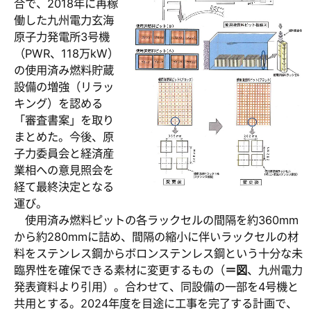
合で、2018年に再稼
働した九州電力玄海
原子力発電所3号機
（PWR、118万kW）
の使用済み燃料貯蔵
設備の増強（リラッ
キング）を認める
「審査書案」を取り
まとめた。今後、原
子力委員会と経済産
業相への意見照会を
経て最終決定となる
運び。
使用済み燃料ピットの各ラックセルの間隔を約360mm
から約280mmに詰め、間隔の縮小に伴いラックセルの材
料をステンレス鋼からボロンステンレス鋼という十分な未
臨界性を確保できる素材に変更するもの（
＝図
、九州電力
発表資料より引用）。合わせて、同設備の一部を4号機と
共用とする。2024年度を目途に工事を完了する計画で、