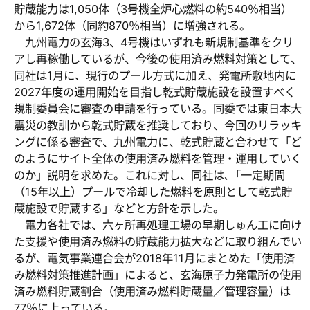
貯蔵能力は1,050体（3号機全炉心燃料の約540％相当）
から1,672体（同約870％相当）に増強される。
九州電力の玄海3、4号機はいずれも新規制基準をクリ
アし再稼働しているが、今後の使用済み燃料対策として、
同社は1月に、現行のプール方式に加え、発電所敷地内に
2027年度の運用開始を目指し乾式貯蔵施設を設置すべく
規制委員会に審査の申請を行っている。同委では東日本大
震災の教訓から乾式貯蔵を推奨しており、今回のリラッキ
ングに係る審査で、九州電力に、乾式貯蔵と合わせて「ど
のようにサイト全体の使用済み燃料を管理・運用していく
のか」説明を求めた。これに対し、同社は､「一定期間
（15年以上）プールで冷却した燃料を原則として乾式貯
蔵施設で貯蔵する」などと方針を示した。
電力各社では、六ヶ所再処理工場の早期しゅん工に向け
た支援や使用済み燃料の貯蔵能力拡大などに取り組んでい
るが、電気事業連合会が2018年11月にまとめた「使用済
み燃料対策推進計画」によると、玄海原子力発電所の使用
済み燃料貯蔵割合（使用済み燃料貯蔵量／管理容量）は
77％に上っている。