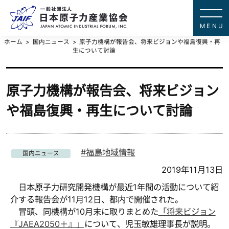
一般社団法
JAPAN ATOMIC IN
ホーム
国内ニュース
原子力機構が報告会、将来ビジョンや福島復興・再
生について討論
原子力機構が報告会、将来ビジョン
や福島復興・再生について討論
福島地域情報
国内ニュース
2019年11月13日
日本原子力研究開発機構が最近1年間の活動について紹
介する報告会が11月12日、都内で開催された。
冒頭、同機構が10月末に取りまとめた
「将来ビジョン
『JAEA2050＋』」
について、児玉敏雄理事長が説明。