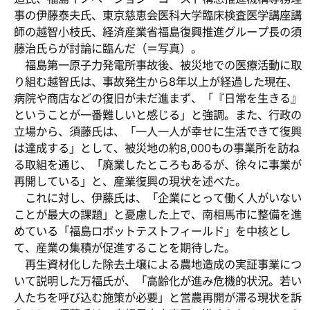
事の伊藤泰夫氏、東京慈恵会医科大学臨床検査医学講座講
師の越智小枝氏、経済産業省福島復興推進グループ長の須
藤治氏らが討論に臨んだ（＝写真）。
福島第一原子力発電所事故後、被災地での医療活動に取
り組む越智氏は、事故発生から8年以上が経過した現在、
病院や商店などの復旧が未だ進まず、「『日常を生きる』
ということが一番難しいと感じる」と強調。また、行政の
立場から、須藤氏は、「一人一人が幸せに生活できて復興
は達成する」として、被災地の約8,000もの事業所を訪ね
る取組を通じ、「廃業したところもあるが、徐々に事業が
再開している」と、産業復興の現状を述べた。
これに対し、伊藤氏は、「企業にとって働く人がいない
ことが最大の課題」と憂慮した上で、南相馬市に整備を進
めている「福島ロボットテストフィールド」を中核とし
て、産業の集積が促進することを期待した。
再生資材化した除去土壌による農地造成の実証事業につ
いて説明した万福氏が、「高齢化が進み危機的状況。若い
人たちを呼び込む施策が必要」と営農再開が滞る現状を訴