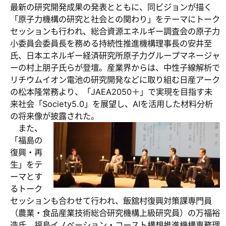
最新の研究開発成果の発表とともに、同ビジョンが描く
「原子力機構の研究と社会との関わり」をテーマにトーク
セッションも行われ、総合資源エネルギー調査会の原子力
小委員会委員長を務める持続性推進機構理事長の安井至
氏、日本エネルギー経済研究所原子力グループマネージャ
ーの村上朋子氏らが登壇。産業界からは、中性子線解析で
リチウムイオン電池の研究開発などに取り組む日産アーク
の松本隆常務より、「JAEA2050＋」で実現を目指す未
来社会「Society5.0」を展望し、AIを活用した材料分析
の将来像が披露された。
また、
「福島の
復興・再
生」をテ
ーマとす
るトーク
セッションも合わせて行われ、飯舘村復興対策課専門員
（農業・食品産業技術総合研究機構上級研究員）の万福裕
造氏、福島イノベーション・コースト構想推進機構専務理