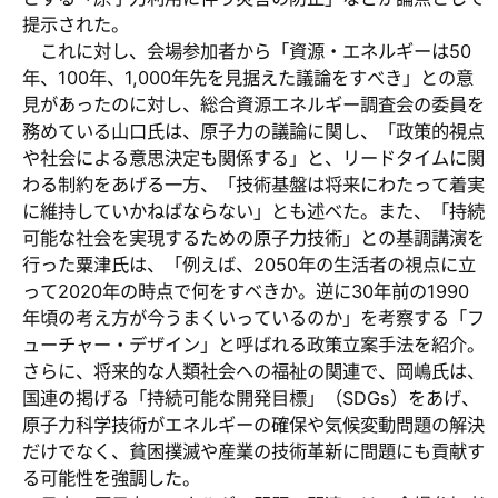
提示された。
これに対し、会場参加者から「資源・エネルギーは50
年、100年、1,000年先を見据えた議論をすべき」との意
見があったのに対し、総合資源エネルギー調査会の委員を
務めている山口氏は、原子力の議論に関し、「政策的視点
や社会による意思決定も関係する」と、リードタイムに関
わる制約をあげる一方、「技術基盤は将来にわたって着実
に維持していかねばならない」とも述べた。また、「持続
可能な社会を実現するための原子力技術」との基調講演を
行った粟津氏は、「例えば、2050年の生活者の視点に立
って2020年の時点で何をすべきか。逆に30年前の1990
年頃の考え方が今うまくいっているのか」を考察する「フ
ューチャー・デザイン」と呼ばれる政策立案手法を紹介。
さらに、将来的な人類社会への福祉の関連で、岡嶋氏は、
国連の掲げる「持続可能な開発目標」（SDGs）をあげ、
原子力科学技術がエネルギーの確保や気候変動問題の解決
だけでなく、貧困撲滅や産業の技術革新に問題にも貢献す
る可能性を強調した。