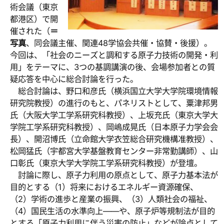
術会議（東京
都港区）で開
催された（
＝
写真
、同会議主催、関連48学協会共催・協賛・後援）。
今回は、「社会のニーズと調和する原子力技術の開発・利
用」をテーマに、3つの基調講演の後、会場参加者との質
疑応答を中心に総合討論を行った。
総合討論は、野口和彦氏（横浜国立大学大学院環境情報
研究院教授）の進行のもと、パネリストとして、粟津邦男
氏（大阪大学工学系研究科教授）、上坂充氏（東京大学大
学院工学系研究科教授）、岡嶋成晃氏（日本原子力学会会
長）、開沼博氏（立命館大学衣笠総合研究機構准教授）、
松岡猛氏（宇都宮大学基盤教育センター非常勤講師）、山
口彰氏（東京大学大学院工学系研究科教授）が登壇。
討論に際し、原子力利用の原点として、原子力基本法が
目的とする（1）将来におけるエネルギー資源確保、
（2）学術の進歩と産業の振興、（3）人類社会の福祉、
（4）国民生活の水準向上――や、原子炉等規制法が目的
とする「原子力利用に伴う災害の防止」などが論点として