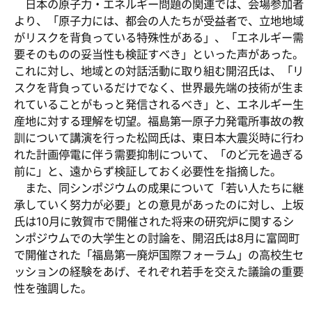
日本の原子力・エネルギー問題の関連では、会場参加者
より、「原子力には、都会の人たちが受益者で、立地地域
がリスクを背負っている特殊性がある」、「エネルギー需
要そのものの妥当性も検証すべき」といった声があった。
これに対し、地域との対話活動に取り組む開沼氏は、「リ
スクを背負っているだけでなく、世界最先端の技術が生ま
れていることがもっと発信されるべき」と、エネルギー生
産地に対する理解を切望。福島第一原子力発電所事故の教
訓について講演を行った松岡氏は、東日本大震災時に行わ
れた計画停電に伴う需要抑制について、「のど元を過ぎる
前に」と、遠からず検証しておく必要性を指摘した。
また、同シンポジウムの成果について「若い人たちに継
承していく努力が必要」との意見があったのに対し、上坂
氏は10月に敦賀市で開催された将来の研究炉に関するシ
ンポジウムでの大学生との討論を、開沼氏は8月に富岡町
で開催された「福島第一廃炉国際フォーラム」の高校生セ
ッションの経験をあげ、それぞれ若手を交えた議論の重要
性を強調した。