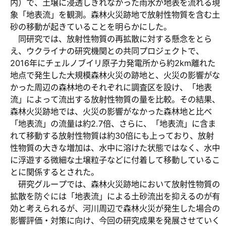
内）で、土壌に浸透しきれなかった雨水が地表を流れる現
象「地表流」を観測。森林火災跡地で放射性物質を含む土
砂の移動が起きていることを明らかにした。
同研究では、放射性物質の再拡散に対する懸念をとら
え、ウクライナの研究機関との共同プロジェクトで、
2016年にチェルノブイリ原子力発電所から約2km離れた
地点で発生した大規模森林火災の跡地と、火災の影響がな
かった周辺の森林地のそれぞれに調査区を設け、「地表
流」によって流出する放射性物質の量を比較。その結果、
森林火災跡地では、火災の影響がなかった森林地と比べ
「地表流」の流量は約2.7倍、さらに、「地表流」に含ま
れて移動する放射性物質は約30倍にも上っており、放射
性物質の大きな増加は、水中に溶けた状態ではなく、水中
に浮遊する微細な土壌粒子などに付着して移動しているこ
とに関係するとされた。
研究グループでは、森林火災跡地において放射性物質の
拡散を防ぐには「地表流」による土砂流出を抑えるのが有
効と考えられるが、河川周辺で森林火災が発生した場合の
影響評価・対策に向け、今回の研究成果を発展させていく