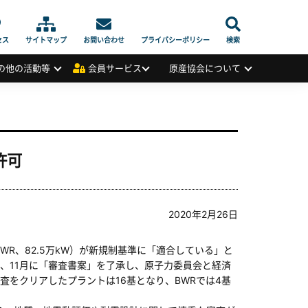
セス
サイトマップ
お問い合わせ
プライバシーポリシー
検索
の他の活動等
会員サービス
原産協会について
許可
2020年2月26日
R、82.5万kW）が新規制基準に「適合している」と
、11月に「審査書案」を了承し、原子力委員会と経済
をクリアしたプラントは16基となり、BWRでは4基