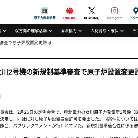
般社団法人
AN ATOMIC INDUSTRIAL FORUM, INC.
原子力産業新聞
ENGLISH
X(Twitter)
Instagram
アク
信
双方向の理解活動
国際協力
人材育成・確保
そ
準審査で原子炉設置変更許可
女川2号機の新規制基準審査で原子炉設置変更
会は、2月26日の定例会合で、東北電力の女川原子力発電所2号機（BW
決定し、同社に対し原子炉設置変更許可を発出した。同案件については
照会、パブリックコメントが行われていた。新規制基準適合性に係る審査