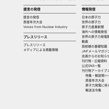
提言の発信
情報発信
提言の発信
日本の原子力
原産年次大会
世界の原子力
Voices from Nuclear Industry
原子力産業新聞
海外への情報発信（
世界の原子力発電
プレスリリース
動画
プレスリリース
放射線の基礎知識
メディアによる掲載情報
JAIFメールマガジ
会員からのお知ら
刊行物・広報資料
公式SNS一覧
刊行物アーカイブ
特集・解説等(～20
原産年次大会
原子力発電に係
輸送法令集