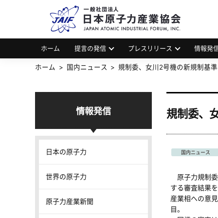
一
JAP
ホーム
提言の発信
プレスリリース
情報発
ホーム
国内ニュース
規制委、女川2号機の新規制基
情報発信
規制委、
日本の原子力
国内ニュース
世界の原子力
原子力規制委員
する審査結果を
産業相への意見
原子力産業新聞
目。