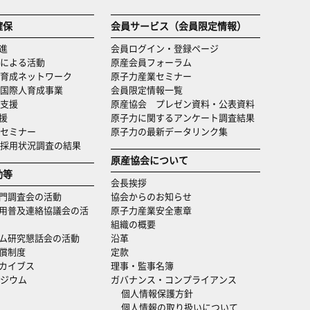
確保
会員サービス（会員限定情報）
進
会員ログイン・登録ページ
による活動
原産会員フォーラム
育成ネットワーク
原子力産業セミナー
国際人育成事業
会員限定情報一覧
支援
原産協会 プレゼン資料・公表資料
援
原子力に関するアンケート調査結果
セミナー
原子力の最新データリンク集
・採用状況調査の結果
原産協会について
動等
会長挨拶
門調査会の活動
協会からのお知らせ
用普及連絡協議会の活
原子力産業安全憲章
組織の概要
ム研究懇話会の活動
沿革
償制度
定款
カイブス
理事・監事名簿
ジウム
ガバナンス・コンプライアンス
個人情報保護方針
個人情報の取り扱いについて