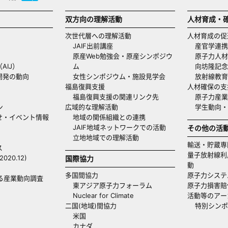
双方向の理解活動
人材育成・
次世代層への理解活動
人材育成の促
JAIF出前講座
産官学連携
原産Web勉強会・原産シンポジウ
原子力人材
AIJ）
ム
向坊隆記念
開発の動向
女性シンポジウム・施設見学会
放射線教育
福島復興支援
人材確保の支
福島復興支援の関連リンク先
原子力産業
ン
広域的な理解活動
学生動向
せ・イベント情報
地域の関係組織との連携
JAIF地域ネットワークでの活動
その他の活
立地地域での理解活動
輸送・貯蔵専
ス
量子放射線利
20.12)
国際協力
動
多国間協力
原子力システ
る産業動向調査
東アジア原子力フォーラム
原子力損害賠
Nuclear for Climate
活動等のアー
二国(地域)間協力
特別シンポ
米国
カナダ