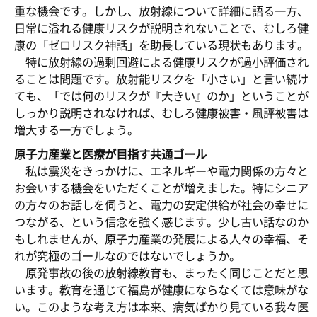
重な機会です。しかし、放射線について詳細に語る一方、
日常に溢れる健康リスクが説明されないことで、むしろ健
康の「ゼロリスク神話」を助長している現状もあります。
特に放射線の過剰回避による健康リスクが過小評価され
ることは問題です。放射能リスクを「小さい」と言い続け
ても、「では何のリスクが『大きい』のか」ということが
しっかり説明されなければ、むしろ健康被害・風評被害は
増大する一方でしょう。
原子力産業と医療が目指す共通ゴール
私は震災をきっかけに、エネルギーや電力関係の方々と
お会いする機会をいただくことが増えました。特にシニア
の方々のお話しを伺うと、電力の安定供給が社会の幸せに
つながる、という信念を強く感じます。少し古い話なのか
もしれませんが、原子力産業の発展による人々の幸福、そ
れが究極のゴールなのではないでしょうか。
原発事故の後の放射線教育も、まったく同じことだと思
います。教育を通じて福島が健康にならなくては意味がな
い。このような考え方は本来、病気ばかり見ている我々医