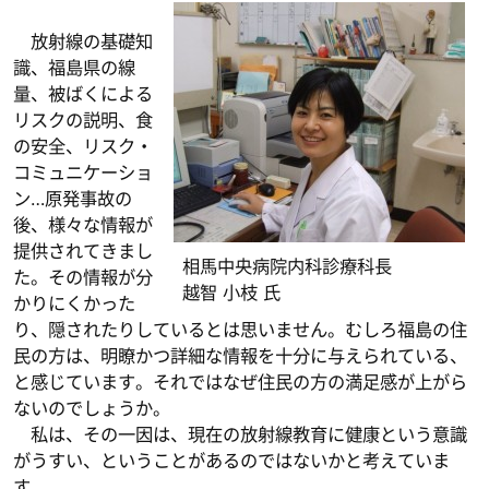
放射線の基礎知
識、福島県の線
量、被ばくによる
リスクの説明、食
の安全、リスク・
コミュニケーショ
ン…原発事故の
後、様々な情報が
提供されてきまし
相馬中央病院内科診療科長
た。その情報が分
越智 小枝 氏
かりにくかった
り、隠されたりしているとは思いません。むしろ福島の住
民の方は、明瞭かつ詳細な情報を十分に与えられている、
と感じています。それではなぜ住民の方の満足感が上がら
ないのでしょうか。
私は、その一因は、現在の放射線教育に健康という意識
がうすい、ということがあるのではないかと考えていま
す。