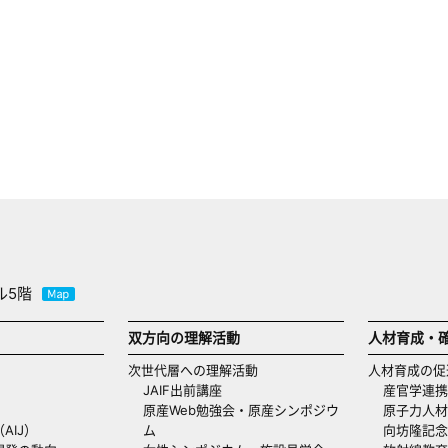
ル5階
双方向の理解活動
人材育成・
次世代層への理解活動
人材育成の促
JAIF出前講座
産官学連携
原産Web勉強会・原産シンポジウ
原子力人材
AIJ）
ム
向坊隆記念