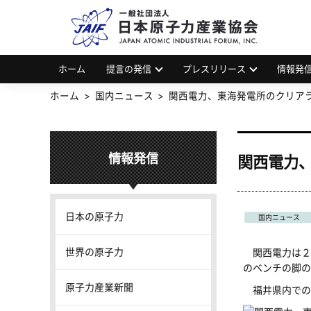
一
JAP
ホーム
提言の発信
プレスリリース
情報発
ホーム
国内ニュース
関西電力、東海発電所のクリア
情報発信
関西電力
日本の原子力
国内ニュース
世界の原子力
関西電力は２
のベンチの脚
原子力産業新聞
福井県内での