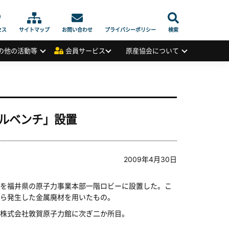
セス
サイトマップ
お問い合わせ
プライバシーポリシー
検索
の他の活動等
会員サービス
原産協会について
ルベンチ」設置
2009年4月30日
を福井県の原子力事業本部一階ロビーに設置した。こ
ら発生した金属廃材を用いたもの。
株式会社敦賀原子力館に次ぎ二か所目。