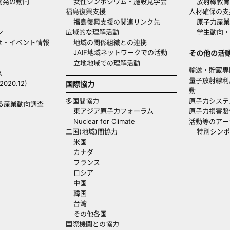
開発の動向
女性シンポジウム・施設見学会
放射線教育
福島復興支援
人材確保の支
福島復興支援の関連リンク先
原子力産業
ン
広域的な理解活動
学生動向
せ・イベント情報
地域の関係組織との連携
JAIF地域ネットワークでの活動
その他の活
立地地域での理解活動
輸送・貯蔵専
ス
量子放射線利
20.12)
国際協力
動
多国間協力
原子力システ
る産業動向調査
東アジア原子力フォーラム
原子力損害賠
Nuclear for Climate
活動等のアー
二国(地域)間協力
特別シンポ
米国
カナダ
フランス
ロシア
中国
韓国
台湾
その他各国
国際機関との協力