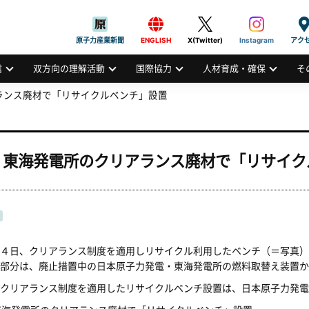
般社団法人
AN ATOMIC INDUSTRIAL FORUM, INC.
原子力産業新聞
ENGLISH
X(Twitter)
Instagram
アク
信
双方向の理解活動
国際協力
人材育成・確保
そ
ランス廃材で「リサイクルベンチ」設置
、東海発電所のクリアランス廃材で「リサイク
４日、クリアランス制度を適用しリサイクル利用したベンチ（＝写真）
の部分は、廃止措置中の日本原子力発電・東海発電所の燃料取替え装置か
クリアランス制度を適用したリサイクルベンチ設置は、日本原子力発電