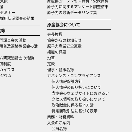
支援
原産協会 プレゼン資料・公表資料
援
原子力に関するアンケート調査結果
セミナー
原子力の最新データリンク集
・採用状況調査の結果
原産協会について
動等
会長挨拶
門調査会の活動
協会からのお知らせ
用普及連絡協議会の活
原子力産業安全憲章
組織の概要
ム研究懇話会の活動
沿革
償制度
定款
カイブス
理事・監事名簿
ジウム
ガバナンス・コンプライアンス
個人情報保護方針
個人情報の取り扱いについて
当協会のウェブサイトにおけるア
クセス情報の取り扱いについて
政治献金に係る基本方針
特定商取引法に基づく表示
業務・財務資料
入会のご案内
会員名簿