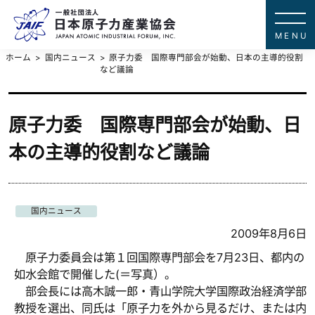
一般社団法
JAPAN ATOMIC IN
ホーム
国内ニュース
原子力委 国際専門部会が始動、日本の主導的役割
など議論
原子力委 国際専門部会が始動、日
本の主導的役割など議論
国内ニュース
2009年8月6日
原子力委員会は第１回国際専門部会を7月23日、都内の
如水会館で開催した(＝写真）。
部会長には高木誠一郎・青山学院大学国際政治経済学部
教授を選出、同氏は「原子力を外から見るだけ、または内