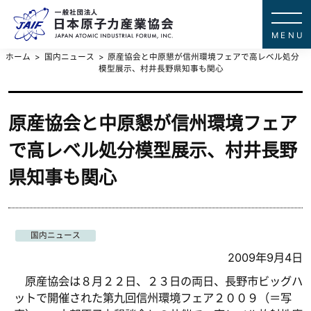
一般社団法
JAPAN ATOMIC IN
ホーム
国内ニュース
原産協会と中原懇が信州環境フェアで高レベル処分
模型展示、村井長野県知事も関心
原産協会と中原懇が信州環境フェア
で高レベル処分模型展示、村井長野
県知事も関心
国内ニュース
2009年9月4日
原産協会は８月２２日、２３日の両日、長野市ビッグハ
ットで開催された第九回信州環境フェア２００９（＝写