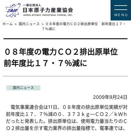
一般社団法
JAPAN ATOMIC IN
ホーム
国内ニュース
０８年度の電力ＣＯ２排出原単位 前年度比１７・
７％減に
０８年度の電力ＣＯ２排出原単位
前年度比１７・７％減に
国内ニュース
2009年9月24日
電気事業連合会は11日、０８年度の排出原単位実績が対
前年度比１７．７％減の０．３７３ｋｇ―ＣＯ２／ｋＷｈ
だったと発表した。排出原単位は、使用電力量当たりのＣ
Ｏ２排出量を示す電力業界の排出量指標で、電事連では、