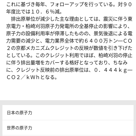
これに基づき毎年、フォローアップを行っている。対９０
年度比では１０．６％減。
排出原単位が減少した主な理由としては、震災に伴う東
京電力・柏崎刈羽原子力発電所の全基停止の影響により、
原子力の設備利用率が停滞したものの、景気後退による電
力需要の減少と、電力業界全体で約６４００万トン―ＣＯ
２の京都メカニズムクレジットの反映が数値を引き下げた
としている。このクレジット利用でほぼ、柏崎刈羽の停止
に伴う排出量増をカバーする格好となっており、ちなみ
に、クレジット反映前の排出原単位は、０．４４４ｋｇ―
ＣＯ２／ｋＷｈとなる。
日本の原子力
世界の原子力