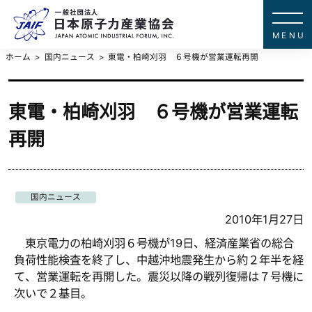
一般社団法
JAPAN ATOMIC IN
ホーム
国内ニュース
東電・柏崎刈羽 ６号機が営業運転再開
東電・柏崎刈羽 ６号機が営業運転
再開
国内ニュース
2010年1月27日
東京電力の柏崎刈羽６号機が19日、経済産業省の総合
負荷性能検査を終了し、中越沖地震発生から約２年半を経
て、営業運転を再開した。震災以降の戦列復帰は７号機に
次いで２基目。