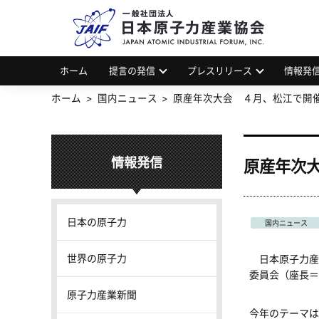
一
JAP
ホーム
提言の発信
プレスリリース
情報発
ホーム
国内ニュース
原産年次大会 ４月、松江で開
情報発信
原産年次
日本の原子力
国内ニュース
世界の原子力
日本原子力産
委員会（座長＝
原子力産業新聞
今年のテーマは