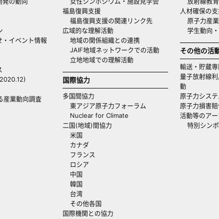
開発の動向
女性シンポジウム・施設見学会
放射線教育
福島復興支援
人材確保の支
福島復興支援の関連リンク先
原子力産業
ン
広域的な理解活動
学生動向
せ・イベント情報
地域の関係組織との連携
JAIF地域ネットワークでの活動
その他の活
立地地域での理解活動
輸送・貯蔵専
ス
量子放射線利
20.12)
国際協力
動
多国間協力
原子力システ
る産業動向調査
東アジア原子力フォーラム
原子力損害賠
Nuclear for Climate
活動等のアー
二国(地域)間協力
特別シンポ
米国
カナダ
フランス
ロシア
中国
韓国
台湾
その他各国
国際機関との協力