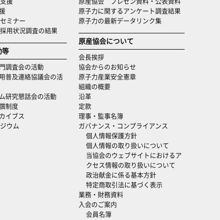
支援
原産協会 プレゼン資料・公表資料
援
原子力に関するアンケート調査結果
セミナー
原子力の最新データリンク集
・採用状況調査の結果
原産協会について
動等
会長挨拶
門調査会の活動
協会からのお知らせ
用普及連絡協議会の活
原子力産業安全憲章
組織の概要
ム研究懇話会の活動
沿革
償制度
定款
カイブス
理事・監事名簿
ジウム
ガバナンス・コンプライアンス
個人情報保護方針
個人情報の取り扱いについて
当協会のウェブサイトにおけるア
クセス情報の取り扱いについて
政治献金に係る基本方針
特定商取引法に基づく表示
業務・財務資料
入会のご案内
会員名簿