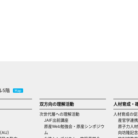
ル5階
双方向の理解活動
人材育成・
次世代層への理解活動
人材育成の促
JAIF出前講座
産官学連携
原産Web勉強会・原産シンポジウ
原子力人材
AIJ）
ム
向坊隆記念