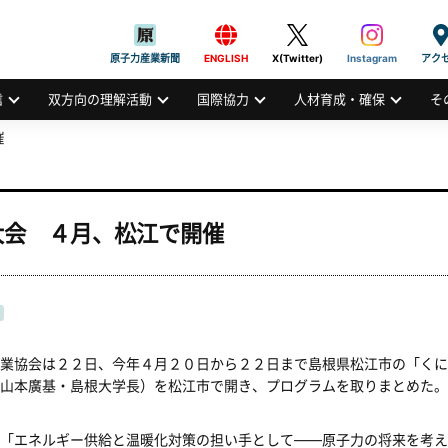
般社団法人
AN ATOMIC INDUSTRIAL FORUM, INC.
原子力産業新聞
ENGLISH
X(Twitter)
Instagram
アク
信
双方向の理解活動
国際協力
人材育成・確保
そ
催
大会 ４月、松江で開催
業協会は２２日、今年４月２０日から２２日まで島根県松江市の「くに
山本廣基・島根大学長）を松江市で開き、プログラムを取りまとめた。
「エネルギー供給と温暖化対策の担い手として――原子力の将来を考え