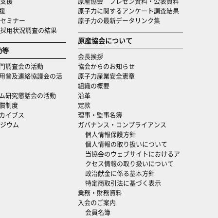
支援
原産協会 プレゼン資料・公表資料
援
原子力に関するアンケート調査結果
セミナー
原子力の最新データリンク集
・採用状況調査の結果
原産協会について
動等
会長挨拶
門調査会の活動
協会からのお知らせ
用普及連絡協議会の活
原子力産業安全憲章
組織の概要
ム研究懇話会の活動
沿革
償制度
定款
カイブス
理事・監事名簿
ジウム
ガバナンス・コンプライアンス
個人情報保護方針
個人情報の取り扱いについて
当協会のウェブサイトにおけるア
クセス情報の取り扱いについて
政治献金に係る基本方針
特定商取引法に基づく表示
業務・財務資料
入会のご案内
会員名簿