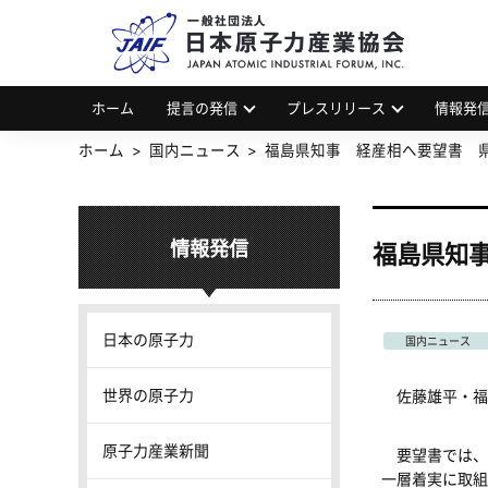
一
JAP
ホーム
提言の発信
プレスリリース
情報発
ホーム
国内ニュース
福島県知事 経産相へ要望書 
情報発信
福島県知
日本の原子力
国内ニュース
世界の原子力
佐藤雄平・福島
原子力産業新聞
要望書では、
一層着実に取組