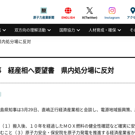
般社団法人
AN ATOMIC INDUSTRIAL FORUM, INC.
原子力産業新聞
ENGLISH
X(Twitter)
Instagram
アク
信
双方向の理解活動
国際協力
人材育成・確保
そ
県内処分場に反対
事 経産相へ要望書 県内処分場に反対
県知事は3月29日、直嶋正行経済産業相と会談し、電源地域振興策、
（１）搬入後、１０年を経過したＭＯＸ燃料の健全性確認など確実に安
むこと（３）原子力安全・保安院を原子力発電を推進する経済産業省か