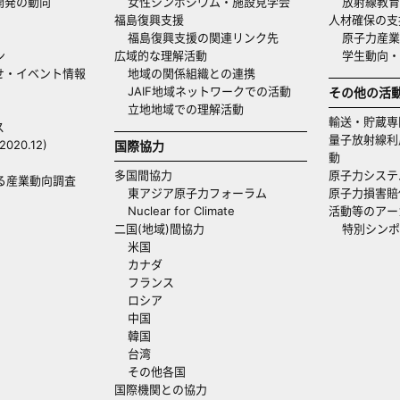
開発の動向
女性シンポジウム・施設見学会
放射線教育
福島復興支援
人材確保の支
福島復興支援の関連リンク先
原子力産業
ン
広域的な理解活動
学生動向
せ・イベント情報
地域の関係組織との連携
JAIF地域ネットワークでの活動
その他の活
立地地域での理解活動
輸送・貯蔵専
ス
量子放射線利
20.12)
国際協力
動
多国間協力
原子力システ
る産業動向調査
東アジア原子力フォーラム
原子力損害賠
Nuclear for Climate
活動等のアー
二国(地域)間協力
特別シンポ
米国
カナダ
フランス
ロシア
中国
韓国
台湾
その他各国
国際機関との協力