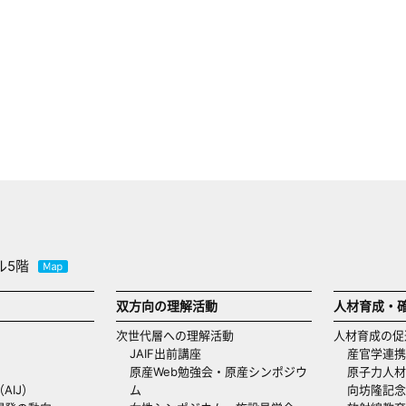
ル5階
双方向の理解活動
人材育成・
次世代層への理解活動
人材育成の促
JAIF出前講座
産官学連携
原産Web勉強会・原産シンポジウ
原子力人材
AIJ）
ム
向坊隆記念