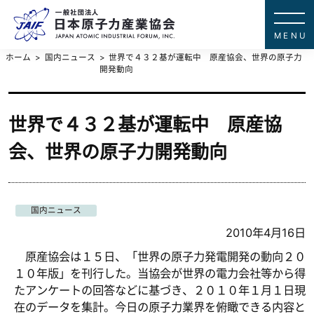
一般社団法
JAPAN ATOMIC IN
ホーム
国内ニュース
世界で４３２基が運転中 原産協会、世界の原子力
開発動向
世界で４３２基が運転中 原産協
会、世界の原子力開発動向
国内ニュース
2010年4月16日
原産協会は１５日、「世界の原子力発電開発の動向２０
１０年版」を刊行した。当協会が世界の電力会社等から得
たアンケートの回答などに基づき、２０１０年１月１日現
在のデータを集計。今日の原子力業界を俯瞰できる内容と