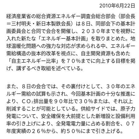
2010年6月22日
経済産業省の総合資源エネルギー調査会総合部会（部会長
＝三村明夫・新日本製鉄会長）は８日、同部会下の基本計
画委員会と合同で会合を開催し、２０３０年までを視野に
入れた新たな「エネルギー基本計画」を取りまとめた。地
球温暖化問題への強力な対応が求められる中、エネルギー
需給構造の抜本的改革を視点に、自主開発資源も含めた
「自主エネルギー比率」を７０％までに向上する目標を掲
げ、講ずるべき取組を述べている。
また、８日の会合では、その裏付けとして、３０年のエネ
ルギー需給の試算も示され、今回基本計画の十分な推進に
より、ＣＯ
排出量を９０年比で３０％または、それ以上
２
削減することが可能としている。供給サイドでは、原子力
発電について、安全確保を大前提とした新増設と設備利用
率の引き上げにより、全発電電力量に占める割合を、０７
年度実績の２６％から、約５０％にまで引き上げる。