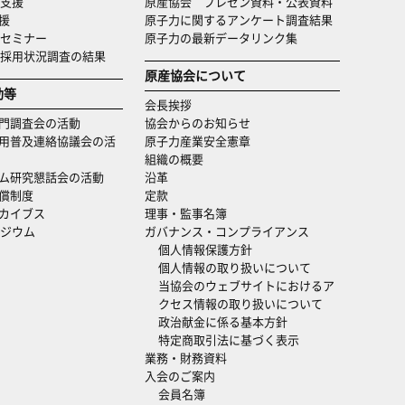
支援
原産協会 プレゼン資料・公表資料
援
原子力に関するアンケート調査結果
セミナー
原子力の最新データリンク集
・採用状況調査の結果
原産協会について
動等
会長挨拶
門調査会の活動
協会からのお知らせ
用普及連絡協議会の活
原子力産業安全憲章
組織の概要
ム研究懇話会の活動
沿革
償制度
定款
カイブス
理事・監事名簿
ジウム
ガバナンス・コンプライアンス
個人情報保護方針
個人情報の取り扱いについて
当協会のウェブサイトにおけるア
クセス情報の取り扱いについて
政治献金に係る基本方針
特定商取引法に基づく表示
業務・財務資料
入会のご案内
会員名簿