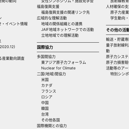
開発の動向
女性シンポジウム・施設見学会
放射線教育
福島復興支援
人材確保の支
福島復興支援の関連リンク先
原子力産業
ン
広域的な理解活動
学生動向
せ・イベント情報
地域の関係組織との連携
JAIF地域ネットワークでの活動
その他の活
立地地域での理解活動
輸送・貯蔵専
ス
量子放射線利
20.12)
国際協力
動
多国間協力
原子力システ
る産業動向調査
東アジア原子力フォーラム
原子力損害賠
Nuclear for Climate
活動等のアー
二国(地域)間協力
特別シンポ
米国
カナダ
フランス
ロシア
中国
韓国
台湾
その他各国
国際機関との協力