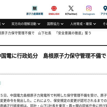
般社団法人
AN ATOMIC INDUSTRIAL FORUM, INC.
原子力産業新聞
ENGLISH
X(Twitter)
Instagram
アク
信
双方向の理解活動
国際協力
人材育成・確保
そ
根原子力保守管理不備で 山下社長 「安全意識の徹底」誓う
中国電に行政処分 島根原子力保守管理不備で
５日、中国電力島根原子力発電所で判明した保守管理不備を受け、原子
変更命令を発出した。これにより、保安規定の変更が認可されるまでの
直嶋正行経産相は、同社・山下社長を東京・霞ヶ関の同省庁舎に呼び