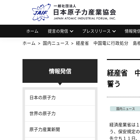
一
JAP
ホーム
提言の発信
プレスリリース
情報発
ホーム
国内ニュース
経産省 中国電に行政処分 島
情報発信
経産省 
誓う
日本の原子力
国内ニュース
世界の原子力
経済産業省は１
原子力産業新聞
う、保安規定の
先立ち１１日、