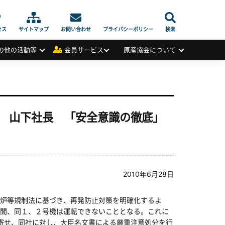
セス
サイトマップ
お問い合わせ
プライバシーポリシー
検索
の他の活動等
会員サービス
原産協会について
 山下社長 「安全意識の徹底」
2010年6月28日
炉等規制法に基づき、再発防止対策を明確化するよ
間、同１、２号機は運転できないこととなる。これに
寄せ、同社に対し、大臣名文書による厳重注意処分を行