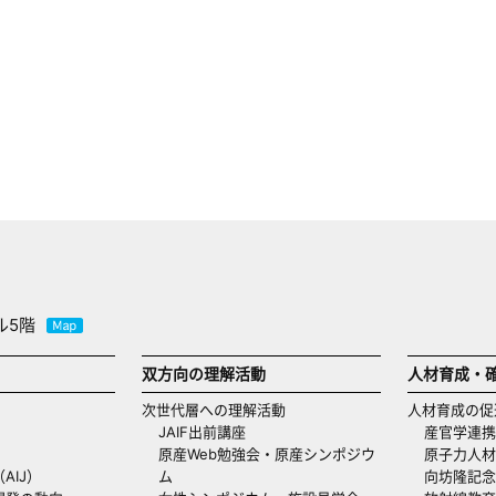
ル5階
双方向の理解活動
人材育成・
次世代層への理解活動
人材育成の促
JAIF出前講座
産官学連携
原産Web勉強会・原産シンポジウ
原子力人材
AIJ）
ム
向坊隆記念