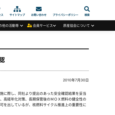
セス
サイトマップ
お問い合わせ
プライバシーポリシー
検索
の他の活動等
会員サービス
原産協会について
認
2010年7月30日
施に際し、同社より提出のあった安全確認結果を妥当
、高経年化対策、長期保管後のＭＯＸ燃料の健全性の
可を出しているが、核燃料サイクル推進上の重要性に