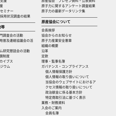
支援
原産協会 プレゼン資料・公表資料
援
原子力に関するアンケート調査結果
セミナー
原子力の最新データリンク集
・採用状況調査の結果
原産協会について
動等
会長挨拶
門調査会の活動
協会からのお知らせ
用普及連絡協議会の活
原子力産業安全憲章
組織の概要
ム研究懇話会の活動
沿革
償制度
定款
カイブス
理事・監事名簿
ジウム
ガバナンス・コンプライアンス
個人情報保護方針
個人情報の取り扱いについて
当協会のウェブサイトにおけるア
クセス情報の取り扱いについて
政治献金に係る基本方針
特定商取引法に基づく表示
業務・財務資料
入会のご案内
会員名簿