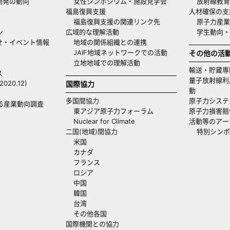
開発の動向
女性シンポジウム・施設見学会
放射線教育
福島復興支援
人材確保の支
福島復興支援の関連リンク先
原子力産業
ン
広域的な理解活動
学生動向
せ・イベント情報
地域の関係組織との連携
JAIF地域ネットワークでの活動
その他の活
立地地域での理解活動
輸送・貯蔵専
ス
量子放射線利
20.12)
国際協力
動
多国間協力
原子力システ
る産業動向調査
東アジア原子力フォーラム
原子力損害賠
Nuclear for Climate
活動等のアー
二国(地域)間協力
特別シンポ
米国
カナダ
フランス
ロシア
中国
韓国
台湾
その他各国
国際機関との協力