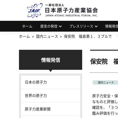
一
JAP
ホーム
提言の発信
プレスリリース
情報発
ホーム
国内ニュース
保安院 福島第１．３プルで 
情報発信
保安院 
日本の原子力
国内ニュース
世界の原子力
原子力安全・保
なものと評価し
確認を、「３つ
原子力産業新聞
鑑み評価を行っ