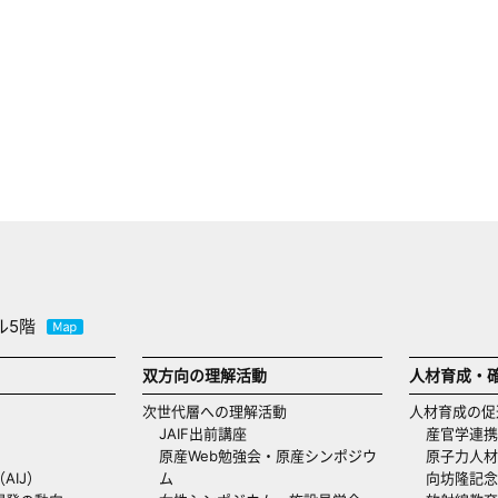
ル5階
双方向の理解活動
人材育成・
次世代層への理解活動
人材育成の促
JAIF出前講座
産官学連携
原産Web勉強会・原産シンポジウ
原子力人材
AIJ）
ム
向坊隆記念