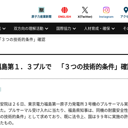
般社団法人
AN ATOMIC INDUSTRIAL FORUM, INC.
原子力産業新聞
ENGLISH
X(Twitter)
Instagram
アク
信
双方向の理解活動
国際協力
人材育成・確保
そ
「３つの技術的条件」確認
福島第１．３プルで 「３つの技術的条件」確
安院は２６日、東京電力福島第一原子力発電所３号機のプルサーマル実
た。プルサーマル受け入れに当たり、福島県知事は、同機の耐震安全性
の技術的条件」として求めており、既に法令上、国は９９年に実施の許
たもの。