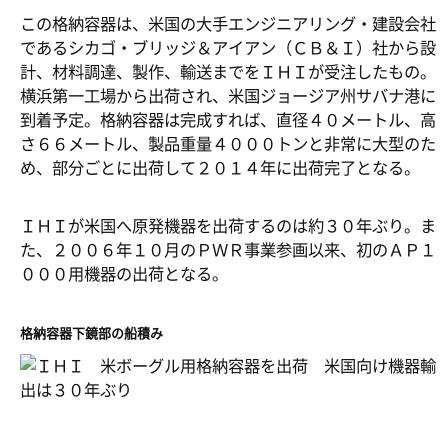
この格納容器は、米国の大手エンジニアリング・建設会社
であるシカゴ・ブリッジ＆アイアン（ＣＢ＆Ｉ）社から設
計、材料調達、製作、輸送までをＩＨＩが受注したもの。
横浜第一工場から出荷され、米国ジョージア州サバナ港に
到着予定。格納容器は完成すれば、直径４０メートル、高
さ６６メートル、製品重量４０００トンと非常に大型のた
め、部分ごとに出荷して２０１４年に出荷完了となる。
ＩＨＩが米国へ原発機器を出荷するのは約３０年ぶり。ま
た、２００６年１０月のＰＷＲ事業参画以来、初のＡＰ１
０００用機器の出荷となる。
格納容器下鏡部の船積み