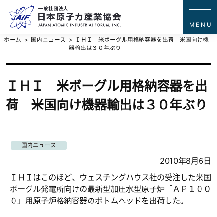
一般社団法
JAPAN ATOMIC IN
ホーム
国内ニュース
ＩＨＩ 米ボーグル用格納容器を出荷 米国向け機
器輸出は３０年ぶり
ＩＨＩ 米ボーグル用格納容器を出
荷 米国向け機器輸出は３０年ぶり
国内ニュース
2010年8月6日
ＩＨＩはこのほど、ウェスチングハウス社の受注した米国
ボーグル発電所向けの最新型加圧水型原子炉「ＡＰ１００
０」用原子炉格納容器のボトムヘッドを出荷した。