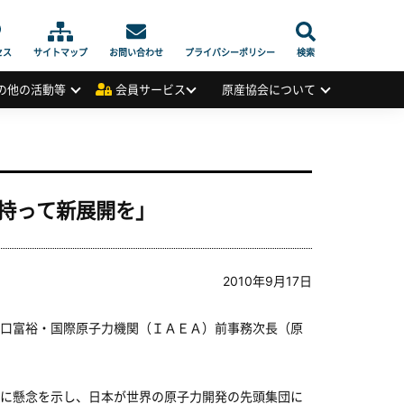
セス
サイトマップ
お問い合わせ
プライバシーポリシー
検索
の他の活動等
会員サービス
原産協会について
持って新展開を」
2010年9月17日
口富裕・国際原子力機関（ＩＡＥＡ）前事務次長（原
に懸念を示し、日本が世界の原子力開発の先頭集団に