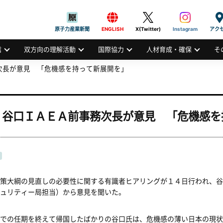
般社団法人
AN ATOMIC INDUSTRIAL FORUM, INC.
原子力産業新聞
ENGLISH
X(Twitter)
Instagram
アク
信
双方向の理解活動
国際協力
人材育成・確保
そ
次長が意見 「危機感を持って新展開を」
 谷口ＩＡＥＡ前事務次長が意見 「危機感を
策大綱の見直しの必要性に関する有識者ヒアリングが１４日行われ、谷
ュリティー局担当）から意見を聞いた。
での任期を終えて帰国したばかりの谷口氏は、危機感の薄い日本の現状