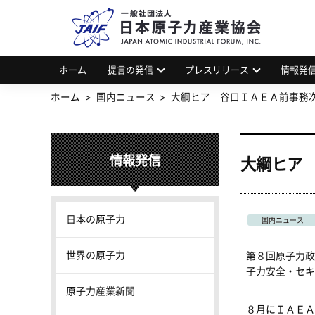
一
JAP
ホーム
提言の発信
プレスリリース
情報発
ホーム
国内ニュース
大綱ヒア 谷口ＩＡＥＡ前事務
情報発信
大綱ヒア
日本の原子力
国内ニュース
世界の原子力
第８回原子力政
子力安全・セキ
原子力産業新聞
８月にＩＡＥＡ