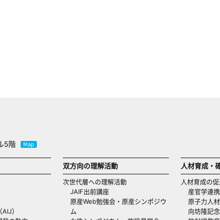
ル5階
双方向の理解活動
人材育成・
次世代層への理解活動
人材育成の促
JAIF出前講座
産官学連携
原産Web勉強会・原産シンポジウ
原子力人材
AIJ）
ム
向坊隆記念