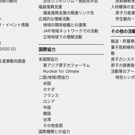
開発の動向
女性シンポジウム・施設見学会
放射線教育
福島復興支援
人材確保の支
福島復興支援の関連リンク先
原子力産業
ン
広域的な理解活動
学生動向
せ・イベント情報
地域の関係組織との連携
JAIF地域ネットワークでの活動
その他の活
立地地域での理解活動
輸送・貯蔵専
ス
量子放射線利
20.12)
国際協力
動
多国間協力
原子力システ
る産業動向調査
東アジア原子力フォーラム
原子力損害賠
Nuclear for Climate
活動等のアー
二国(地域)間協力
特別シンポ
米国
カナダ
フランス
ロシア
中国
韓国
台湾
その他各国
国際機関との協力