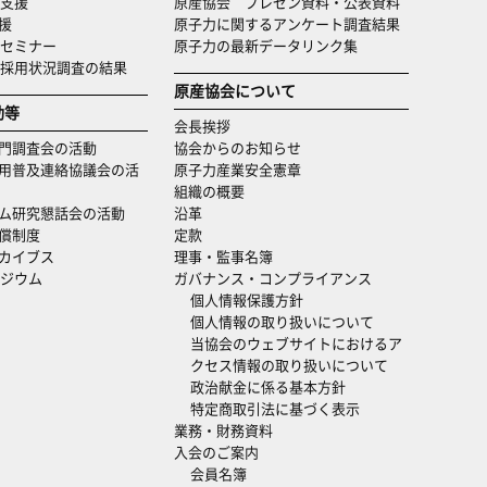
支援
原産協会 プレゼン資料・公表資料
援
原子力に関するアンケート調査結果
セミナー
原子力の最新データリンク集
・採用状況調査の結果
原産協会について
動等
会長挨拶
門調査会の活動
協会からのお知らせ
用普及連絡協議会の活
原子力産業安全憲章
組織の概要
ム研究懇話会の活動
沿革
償制度
定款
カイブス
理事・監事名簿
ジウム
ガバナンス・コンプライアンス
個人情報保護方針
個人情報の取り扱いについて
当協会のウェブサイトにおけるア
クセス情報の取り扱いについて
政治献金に係る基本方針
特定商取引法に基づく表示
業務・財務資料
入会のご案内
会員名簿