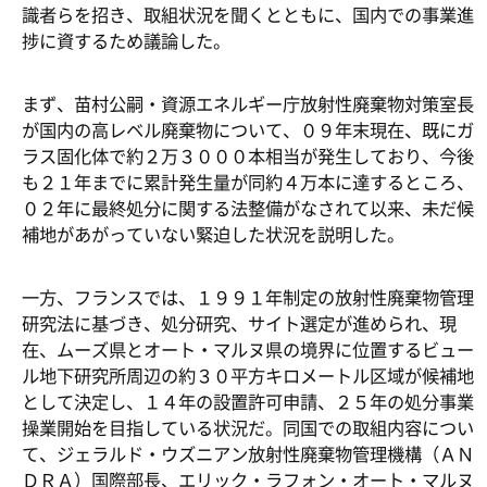
識者らを招き、取組状況を聞くとともに、国内での事業進
捗に資するため議論した。
まず、苗村公嗣・資源エネルギー庁放射性廃棄物対策室長
が国内の高レベル廃棄物について、０９年末現在、既にガ
ラス固化体で約２万３０００本相当が発生しており、今後
も２１年までに累計発生量が同約４万本に達するところ、
０２年に最終処分に関する法整備がなされて以来、未だ候
補地があがっていない緊迫した状況を説明した。
一方、フランスでは、１９９１年制定の放射性廃棄物管理
研究法に基づき、処分研究、サイト選定が進められ、現
在、ムーズ県とオート・マルヌ県の境界に位置するビュー
ル地下研究所周辺の約３０平方キロメートル区域が候補地
として決定し、１４年の設置許可申請、２５年の処分事業
操業開始を目指している状況だ。同国での取組内容につい
て、ジェラルド・ウズニアン放射性廃棄物管理機構（ＡＮ
ＤＲＡ）国際部長、エリック・ラフォン・オート・マルヌ