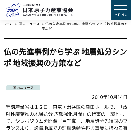
一般社団法
JAPAN ATOMIC IN
ホーム
国内ニュース
仏の先進事例から学ぶ 地層処分シンポ 地域振興の方
策など
仏の先進事例から学ぶ 地層処分シン
ポ 地域振興の方策など
国内ニュース
2010年10月14日
経済産業省は１２日、東京・渋谷区の津田ホールで、「放
射性廃棄物の地層処分 広報強化月間」の行事の一環とし
て、シンポジウムを開催（
＝写真
）、地層処分先進国のフ
ランスより、設置地域での理解活動や振興事業に携わる有