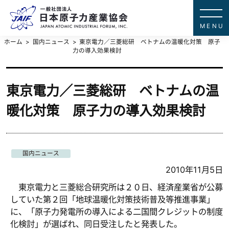
一般社団法
JAPAN ATOMIC IN
ホーム
国内ニュース
東京電力／三菱総研 ベトナムの温暖化対策 原子
力の導入効果検討
東京電力／三菱総研 ベトナムの温
暖化対策 原子力の導入効果検討
国内ニュース
2010年11月5日
東京電力と三菱総合研究所は２０日、経済産業省が公募
していた第２回「地球温暖化対策技術普及等推進事業」
に、「原子力発電所の導入による二国間クレジットの制度
化検討」が選ばれ、同日受注したと発表した。