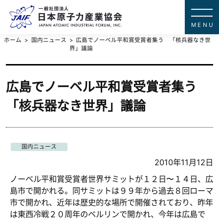
一般社団法
JAPAN ATOMIC IN
ホーム
国内ニュース
広島でノーベル平和賞受賞者集う 「核兵器なき世
界」議論
広島でノーベル平和賞受賞者集う
「核兵器なき世界」議論
国内ニュース
2010年11月12日
ノーベル平和賞受賞者世界サミットが１２日〜１４日、広
島市で開かれる。同サミットは９９年から過去８回ローマ
市で開かれ、近年は歴史的な場所で開催されており、昨年
は東西冷戦２０周年のベルリンで開かれ、今年は広島で