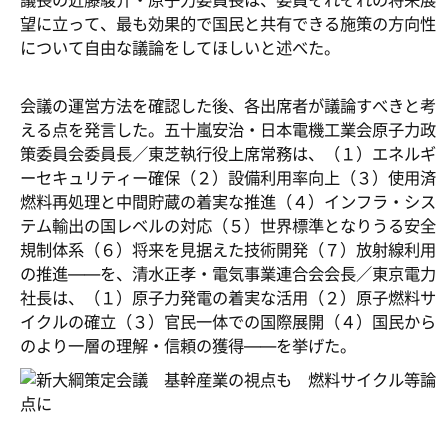
議長の近藤駿介・原子力委員長は、委員それぞれの将来展
望に立って、最も効果的で国民と共有できる施策の方向性
について自由な議論をしてほしいと述べた。
会議の運営方法を確認した後、各出席者が議論すべきと考
える点を発言した。五十嵐安治・日本電機工業会原子力政
策委員会委員長／東芝執行役上席常務は、（１）エネルギ
ーセキュリティー確保（２）設備利用率向上（３）使用済
燃料再処理と中間貯蔵の着実な推進（４）インフラ・シス
テム輸出の国レベルの対応（５）世界標準となりうる安全
規制体系（６）将来を見据えた技術開発（７）放射線利用
の推進――を、清水正孝・電気事業連合会会長／東京電力
社長は、（１）原子力発電の着実な活用（２）原子燃料サ
イクルの確立（３）官民一体での国際展開（４）国民から
のより一層の理解・信頼の獲得――を挙げた。