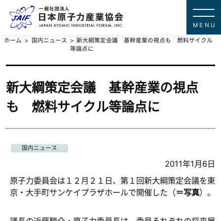
一般社団法
JAPAN ATOMIC IN
ホーム
国内ニュース
新大綱策定会議 基幹産業の視点も 燃料サイクル
等論点に
新大綱策定会議 基幹産業の視点
も 燃料サイクル等論点に
国内ニュース
2011年1月6日
原子力委員会は１２月２１日、第１回新大綱策定会議を東
京・大手町サンケイプラザホールで開催した（
＝写真
）。