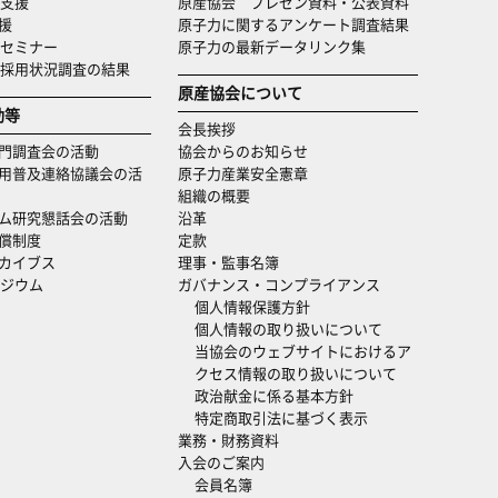
支援
原産協会 プレゼン資料・公表資料
援
原子力に関するアンケート調査結果
セミナー
原子力の最新データリンク集
・採用状況調査の結果
原産協会について
動等
会長挨拶
門調査会の活動
協会からのお知らせ
用普及連絡協議会の活
原子力産業安全憲章
組織の概要
ム研究懇話会の活動
沿革
償制度
定款
カイブス
理事・監事名簿
ジウム
ガバナンス・コンプライアンス
個人情報保護方針
個人情報の取り扱いについて
当協会のウェブサイトにおけるア
クセス情報の取り扱いについて
政治献金に係る基本方針
特定商取引法に基づく表示
業務・財務資料
入会のご案内
会員名簿