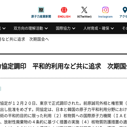
般社団法人
AN ATOMIC INDUSTRIAL FORUM, INC.
原子力産業新聞
ENGLISH
X(Twitter)
Instagram
アク
信
双方向の理解活動
国際協力
人材育成・確保
そ
用など共に追求 次期国会へ
力協定調印 平和的利用など共に追求 次期国
協定が１２月２０日、東京で正式調印された。前原誠司外相と権哲賢（
出し批准をめざす。同協定は、日本と韓国の原子力平和利用分野におけ
術の平和的目的に限った利用（２）核物質への国際原子力機関（ＩＡＥ
、放射性廃棄物の４条約に基づく措置の実施（４）核物質防護措置の適