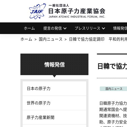
一
JAP
ホーム
提言の発信
プレスリリース
情報発
ホーム
国内ニュース
日韓で協力協定調印 平和的利
情報発信
日韓で協
日本の原子力
国内ニュース
世界の原子力
日韓原子力協力
期通常国会へ提
関連資機材、技
原子力産業新聞
助、原子力安全