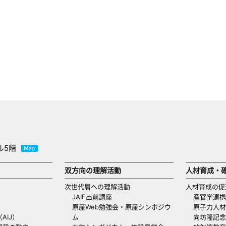
ル5階
双方向の理解活動
人材育成・
次世代層への理解活動
人材育成の促
JAIF出前講座
産官学連携
原産Web勉強会・原産シンポジウ
原子力人材
AIJ）
ム
向坊隆記念