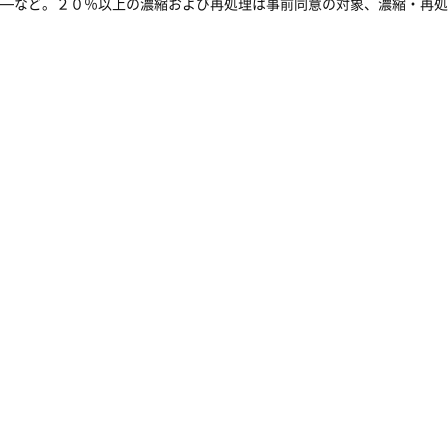
―など。２０％以上の濃縮および再処理は事前同意の対象、濃縮・再処