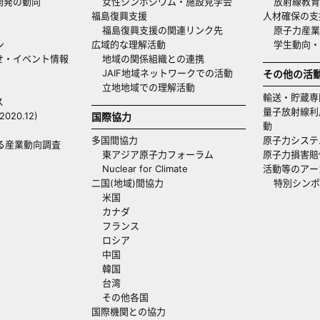
開発の動向
女性シンポジウム・施設見学会
放射線教育
福島復興支援
人材確保の支
福島復興支援の関連リンク先
原子力産業
ン
広域的な理解活動
学生動向
せ・イベント情報
地域の関係組織との連携
JAIF地域ネットワークでの活動
その他の活
立地地域での理解活動
輸送・貯蔵専
ス
量子放射線利
20.12)
国際協力
動
多国間協力
原子力システ
る産業動向調査
東アジア原子力フォーラム
原子力損害賠
Nuclear for Climate
活動等のアー
二国(地域)間協力
特別シンポ
米国
カナダ
フランス
ロシア
中国
韓国
台湾
その他各国
国際機関との協力