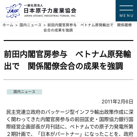
一般社団法
JAPAN ATOMIC IN
ホーム
国内ニュース
前田内閣官房参与 べトナム原発輸出で 関係閣僚
会合の成果を強調
前田内閣官房参与 べトナム原発輸
出で 関係閣僚会合の成果を強調
国内ニュース
2011年2月6日
民主党連立政府のパッケージ型インフラ輸出政策作成に深
く関わってきた内閣官房参与の前田匡史・国際協力銀行国
際経営企画部長が月刊誌に、ベトナムでの原子力発電所第
２期計画で、「日本がパートナー」になったことを、政府