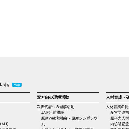
ル5階
双方向の理解活動
人材育成・
次世代層への理解活動
人材育成の促
JAIF出前講座
産官学連携
原産Web勉強会・原産シンポジウ
原子力人材
AIJ）
ム
向坊隆記念