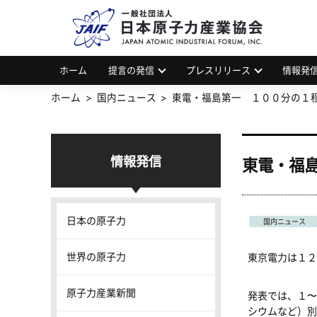
一
JAP
ホーム
提言の発信
プレスリリース
情報発
ホーム
国内ニュース
東電・福島第一 １００分の１
情報発信
東電・福
日本の原子力
国内ニュース
世界の原子力
東京電力は１２
原子力産業新聞
発表では、１〜
シウムなど）別