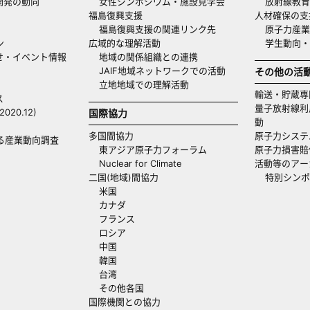
開発の動向
女性シンポジウム・施設見学会
放射線教育
福島復興支援
人材確保の支
福島復興支援の関連リンク先
原子力産業
ン
広域的な理解活動
学生動向
せ・イベント情報
地域の関係組織との連携
JAIF地域ネットワークでの活動
その他の活
立地地域での理解活動
輸送・貯蔵専
ス
量子放射線利
20.12)
国際協力
動
多国間協力
原子力システ
る産業動向調査
東アジア原子力フォーラム
原子力損害賠
Nuclear for Climate
活動等のアー
二国(地域)間協力
特別シンポ
米国
カナダ
フランス
ロシア
中国
韓国
台湾
その他各国
国際機関との協力