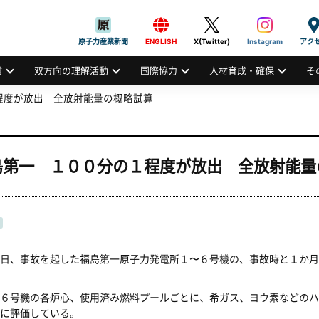
般社団法人
AN ATOMIC INDUSTRIAL FORUM, INC.
原子力産業新聞
ENGLISH
X(Twitter)
Instagram
アク
信
双方向の理解活動
国際協力
人材育成・確保
そ
程度が放出 全放射能量の概略試算
島第一 １００分の１程度が放出 全放射能量
日、事故を起した福島第一原子力発電所１〜６号機の、事故時と１か月
６号機の各炉心、使用済み燃料プールごとに、希ガス、ヨウ素などのハ
に評価している。