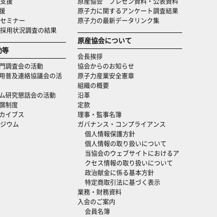
支援
原産協会 プレゼン資料・公表資料
援
原子力に関するアンケート調査結果
セミナー
原子力の最新データリンク集
・採用状況調査の結果
原産協会について
動等
会長挨拶
門調査会の活動
協会からのお知らせ
用普及連絡協議会の活
原子力産業安全憲章
組織の概要
ム研究懇話会の活動
沿革
償制度
定款
カイブス
理事・監事名簿
ジウム
ガバナンス・コンプライアンス
個人情報保護方針
個人情報の取り扱いについて
当協会のウェブサイトにおけるア
クセス情報の取り扱いについて
政治献金に係る基本方針
特定商取引法に基づく表示
業務・財務資料
入会のご案内
会員名簿