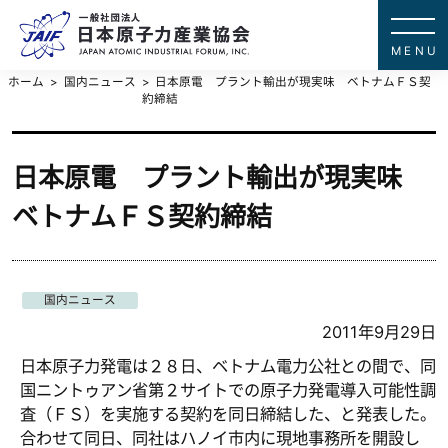
一般社団法
JAPAN ATOMIC IN
ホーム
国内ニュース
日本原電 プラント輸出が現実味 ベトナムＦＳ契
約締結
日本原電 プラント輸出が現実味
ベトナムＦＳ契約締結
国内ニュース
2011年9月29日
日本原子力発電は２８日、ベトナム電力公社との間で、同
国ニントゥアン省第２サイトでの原子力発電導入可能性調
査（ＦＳ）を実施する契約を同日締結した、と発表した。
合わせて同日、同社はハノイ市内に現地事務所を開設し