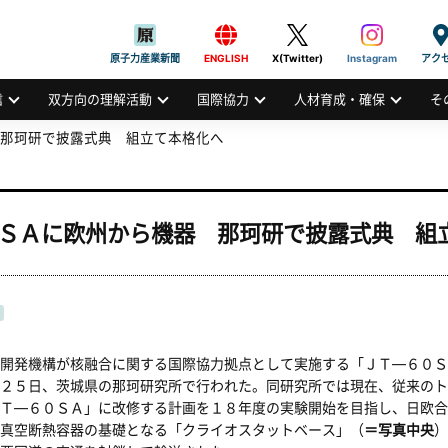
般社団法人
AN ATOMIC INDUSTRIAL FORUM, INC.
原子力産業新聞
ENGLISH
X(Twitter)
Instagram
アク
信
双方向の理解活動
国際協力
人材育成・確保
そ
 那珂研で披露式典 組立て本格化へ
０ＳＡに欧州から機器 那珂研で披露式典 組
開発機構が核融合に関する国際協力拠点として実施する「ＪＴ―６０Ｓ
２５日、茨城県の那珂研究所で行われた。同研究所では現在、従来のト
Ｔ―６０ＳＡ」に改修する計画を１８年度の実験開始を目指し、日欧合
真空断熱容器の基礎となる「クライオスタットベース」（
＝写真中央
）