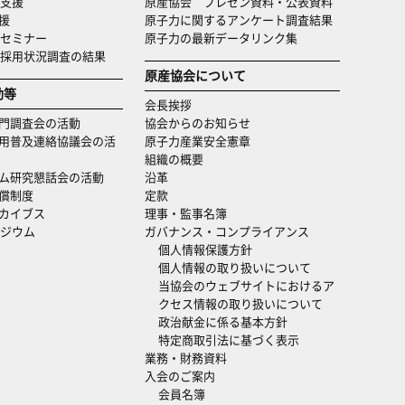
支援
原産協会 プレゼン資料・公表資料
援
原子力に関するアンケート調査結果
セミナー
原子力の最新データリンク集
・採用状況調査の結果
原産協会について
動等
会長挨拶
門調査会の活動
協会からのお知らせ
用普及連絡協議会の活
原子力産業安全憲章
組織の概要
ム研究懇話会の活動
沿革
償制度
定款
カイブス
理事・監事名簿
ジウム
ガバナンス・コンプライアンス
個人情報保護方針
個人情報の取り扱いについて
当協会のウェブサイトにおけるア
クセス情報の取り扱いについて
政治献金に係る基本方針
特定商取引法に基づく表示
業務・財務資料
入会のご案内
会員名簿