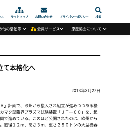
セス
サイトマップ
お問い合わせ
プライバシーポリシー
検索
の他の活動等
会員サービス
原産協会について
立て本格化へ
2013年3月27日
Ａ」計画で、欧州から搬入され組立が進みつつある機
カマク型臨界プラズマ試験装置「ＪＴ―６０」を、超
同で進めている。このほど公開されたのは、欧州から
。直径１２ｍ、高さ３ｍ、重さ２８０トンの大型機器