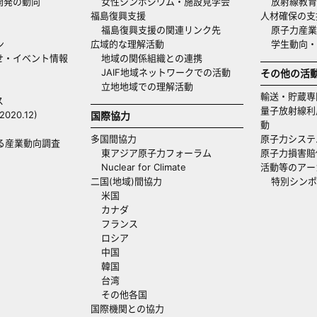
開発の動向
女性シンポジウム・施設見学会
放射線教育
福島復興支援
人材確保の支
福島復興支援の関連リンク先
原子力産業
ン
広域的な理解活動
学生動向
せ・イベント情報
地域の関係組織との連携
JAIF地域ネットワークでの活動
その他の活
立地地域での理解活動
輸送・貯蔵専
ス
量子放射線利
20.12)
国際協力
動
多国間協力
原子力システ
る産業動向調査
東アジア原子力フォーラム
原子力損害賠
Nuclear for Climate
活動等のアー
二国(地域)間協力
特別シンポ
米国
カナダ
フランス
ロシア
中国
韓国
台湾
その他各国
国際機関との協力