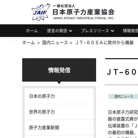
一
JAP
ホーム
提言の発信
プレスリリース
情報発
ホーム
国内ニュース
ＪＴ−６０ＳＡに欧州から機器
情報発信
ＪＴ−６
日本の原子力
国内ニュース
世界の原子力
日本原子力研究
器の披露式典が
伝導装置の「Ｊ
原子力産業新聞
の最初の機器、