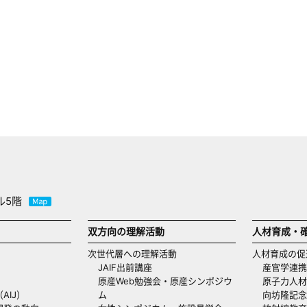
ル5階
双方向の理解活動
人材育成・
次世代層への理解活動
人材育成の促
JAIF出前講座
産官学連携
原産Web勉強会・原産シンポジウ
原子力人材
AIJ）
ム
向坊隆記念