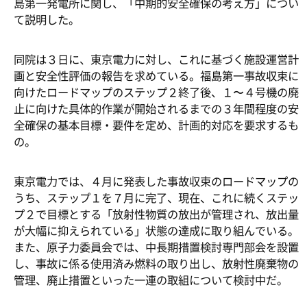
島第一発電所に関し、「中期的安全確保の考え方」につい
て説明した。
同院は３日に、東京電力に対し、これに基づく施設運営計
画と安全性評価の報告を求めている。福島第一事故収束に
向けたロードマップのステップ２終了後、１〜４号機の廃
止に向けた具体的作業が開始されるまでの３年間程度の安
全確保の基本目標・要件を定め、計画的対応を要求するも
の。
東京電力では、４月に発表した事故収束のロードマップの
うち、ステップ１を７月に完了、現在、これに続くステッ
プ２で目標とする「放射性物質の放出が管理され、放出量
が大幅に抑えられている」状態の達成に取り組んでいる。
また、原子力委員会では、中長期措置検討専門部会を設置
し、事故に係る使用済み燃料の取り出し、放射性廃棄物の
管理、廃止措置といった一連の取組について検討中だ。