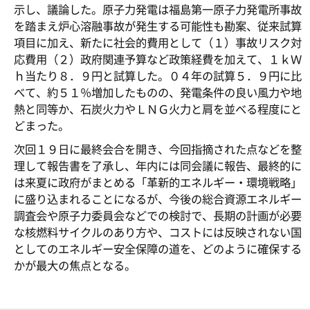
示し、議論した。原子力発電は福島第一原子力発電所事故
を踏まえ炉心溶融事故が発生する可能性も勘案、従来試算
項目に加え、新たに社会的費用として（１）事故リスク対
応費用（２）政府関連予算など政策経費を加えて、１ｋＷ
ｈ当たり８．９円と試算した。０４年の試算５．９円に比
べて、約５１％増加したものの、発電条件の良い風力や地
熱と同等か、石炭火力やＬＮＧ火力と肩を並べる程度にと
どまった。
次回１９日に最終会合を開き、今回指摘された点などを整
理して報告書を了承し、年内には同会議に報告、最終的に
は来夏に政府がまとめる「革新的エネルギー・環境戦略」
に盛り込まれることになるが、今後の総合資源エネルギー
調査会や原子力委員会などでの検討で、長期の計画が必要
な核燃料サイクルのあり方や、コストには反映されない国
としてのエネルギー安全保障の道を、どのように確保する
かが最大の焦点となる。