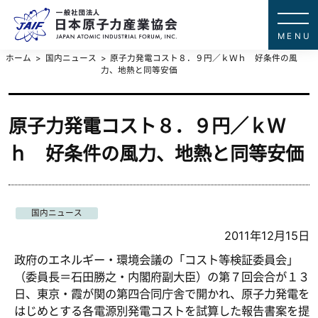
一般社団法
JAPAN ATOMIC IN
ホーム
国内ニュース
原子力発電コスト８．９円／ｋＷｈ 好条件の風
力、地熱と同等安価
原子力発電コスト８．９円／ｋＷ
ｈ 好条件の風力、地熱と同等安価
国内ニュース
2011年12月15日
政府のエネルギー・環境会議の「コスト等検証委員会」
（委員長＝石田勝之・内閣府副大臣）の第７回会合が１３
日、東京・霞が関の第四合同庁舎で開かれ、原子力発電を
はじめとする各電源別発電コストを試算した報告書案を提