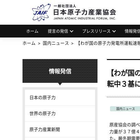
一
JAP
ホーム
提言の発信
プレスリリース
情報発
ホーム
国内ニュース
【わが国の原子力発電所運転速
情報発信
【わが国
転中３基
日本の原子力
国内ニュース
世界の原子力
原産協会の調べ
原子力産業新聞
力量が３７億４
た。厳冬期需要