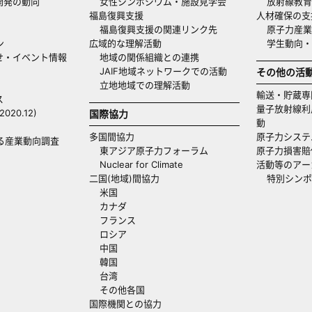
開発の動向
女性シンポジウム・施設見学会
放射線教育
福島復興支援
人材確保の支
福島復興支援の関連リンク先
原子力産業
ン
広域的な理解活動
学生動向
せ・イベント情報
地域の関係組織との連携
JAIF地域ネットワークでの活動
その他の活
立地地域での理解活動
輸送・貯蔵専
ス
量子放射線利
20.12)
国際協力
動
多国間協力
原子力システ
る産業動向調査
東アジア原子力フォーラム
原子力損害賠
Nuclear for Climate
活動等のアー
二国(地域)間協力
特別シンポ
米国
カナダ
フランス
ロシア
中国
韓国
台湾
その他各国
国際機関との協力