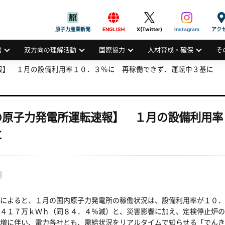
般社団法人
AN ATOMIC INDUSTRIAL FORUM, INC.
原子力産業新聞
ENGLISH
X(Twitter)
Instagram
アク
信
双方向の理解活動
国際協力
人材育成・確保
そ
報】 １月の設備利用率１０．３％に 再稼働できず、運転中３基に
の原子力発電所運転速報】 １月の設備利用率
に
によると、１月の国内原子力発電所の稼働状況は、設備利用率が１０．
４１７万ｋＷｈ（同８４．４％減）と、災害影響に加え、定検停止炉の
増に伴い、電力各社とも、需給状況をリアルタイムで知らせる「でんき