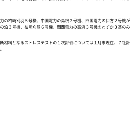
力の柏崎刈羽５号機、中国電力の島根２号機、四国電力の伊方２号機が
の泊３号機、柏崎刈羽６号機、関西電力の高浜３号機のわずか３基のみ
断材料となるストレステストの１次評価については１月末現在、７社計
。