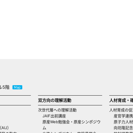
ル5階
双方向の理解活動
人材育成・
次世代層への理解活動
人材育成の促
JAIF出前講座
産官学連携
原産Web勉強会・原産シンポジウ
原子力人材
AIJ）
ム
向坊隆記念