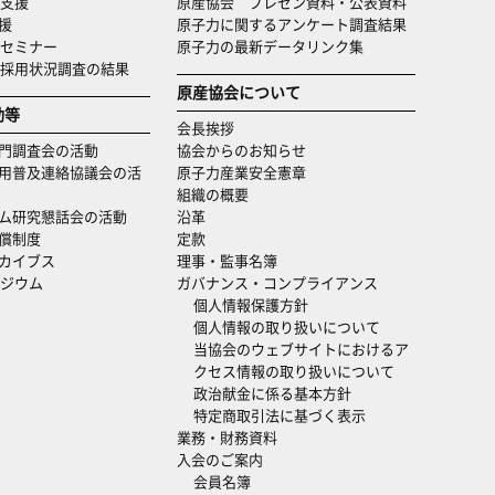
支援
原産協会 プレゼン資料・公表資料
援
原子力に関するアンケート調査結果
セミナー
原子力の最新データリンク集
・採用状況調査の結果
原産協会について
動等
会長挨拶
門調査会の活動
協会からのお知らせ
用普及連絡協議会の活
原子力産業安全憲章
組織の概要
ム研究懇話会の活動
沿革
償制度
定款
カイブス
理事・監事名簿
ジウム
ガバナンス・コンプライアンス
個人情報保護方針
個人情報の取り扱いについて
当協会のウェブサイトにおけるア
クセス情報の取り扱いについて
政治献金に係る基本方針
特定商取引法に基づく表示
業務・財務資料
入会のご案内
会員名簿