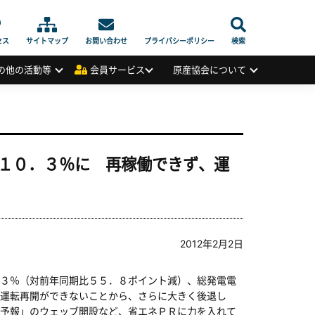
セス
サイトマップ
お問い合わせ
プライバシーポリシー
検索
の他の活動等
会員サービス
原産協会について
１０．３％に 再稼働できず、運
2012年2月2日
３％（対前年同期比５５．８ポイント減）、総発電電
運転再開ができないことから、さらに大きく後退し
予報」のウェッブ開設など、省エネＰＲに力を入れて