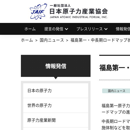
一
JAP
ホーム
提言の発信
プレスリリース
情報発
ホーム
国内ニュース
福島第一・中長期ロードマップ
情報発信
福島第一
日本の原子力
国内ニュース
世界の原子力
福島第一原子力
ードマップの進
原子力産業新聞
中長期ロードマ
施体制などを取