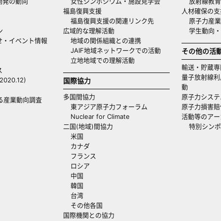
開発の動向
女性シンポジウム・施設見学会
放射線教育
福島復興支援
人材確保の支
福島復興支援の関連リンク先
原子力産業
ン
広域的な理解活動
学生動向
せ・イベント情報
地域の関係組織との連携
JAIF地域ネットワークでの活動
その他の活
立地地域での理解活動
輸送・貯蔵専
ス
量子放射線利
20.12)
国際協力
動
多国間協力
原子力システ
る産業動向調査
東アジア原子力フォーラム
原子力損害賠
Nuclear for Climate
活動等のアー
二国(地域)間協力
特別シンポ
米国
カナダ
フランス
ロシア
中国
韓国
台湾
その他各国
国際機関との協力