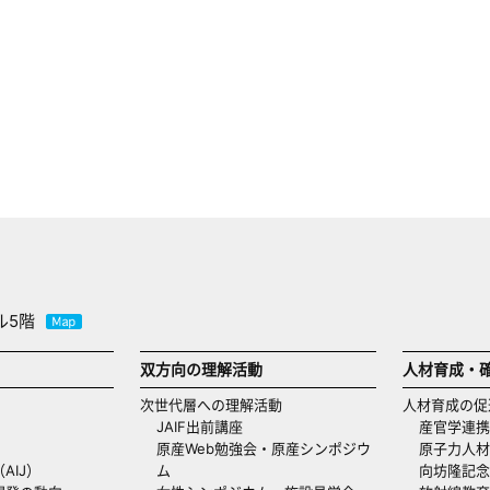
ル5階
双方向の理解活動
人材育成・
次世代層への理解活動
人材育成の促
JAIF出前講座
産官学連携
原産Web勉強会・原産シンポジウ
原子力人材
AIJ）
ム
向坊隆記念