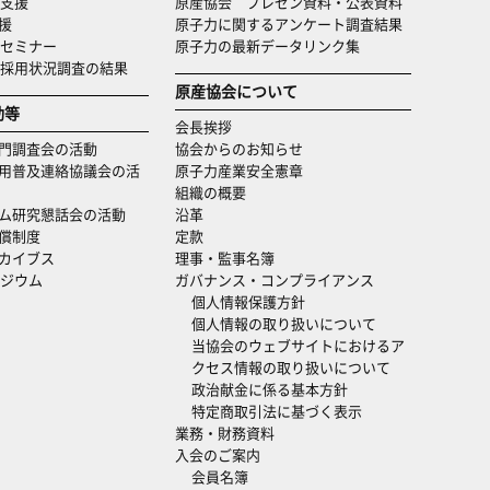
支援
原産協会 プレゼン資料・公表資料
援
原子力に関するアンケート調査結果
セミナー
原子力の最新データリンク集
・採用状況調査の結果
原産協会について
動等
会長挨拶
門調査会の活動
協会からのお知らせ
用普及連絡協議会の活
原子力産業安全憲章
組織の概要
ム研究懇話会の活動
沿革
償制度
定款
カイブス
理事・監事名簿
ジウム
ガバナンス・コンプライアンス
個人情報保護方針
個人情報の取り扱いについて
当協会のウェブサイトにおけるア
クセス情報の取り扱いについて
政治献金に係る基本方針
特定商取引法に基づく表示
業務・財務資料
入会のご案内
会員名簿