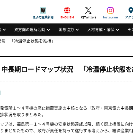
般社団法人
AN ATOMIC INDUSTRIAL FORUM, INC.
原子力産業新聞
ENGLISH
X(Twitter)
Instagram
アク
信
双方向の理解活動
国際協力
人材育成・確保
そ
状況 「冷温停止状態を維持」
・中長期ロードマップ状況 「冷温停止状態を
発電所１〜４号機の廃止措置実施の中核となる「政府・東京電力中長期
捗状況を取りまとめた。
ップは、福島第一１〜４号機の安定状態達成以降、続く廃止措置に向け
りまとめたもので、政府が責任を持って遂行する考えから、経済産業相