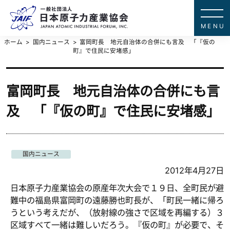
一般社団法
JAPAN ATOMIC IN
ホーム
国内ニュース
富岡町長 地元自治体の合併にも言及 「『仮の
町』で住民に安堵感」
富岡町長 地元自治体の合併にも言
及 「『仮の町』で住民に安堵感」
国内ニュース
2012年4月27日
日本原子力産業協会の原産年次大会で１９日、全町民が避
難中の福島県富岡町の遠藤勝也町長が、「町民一緒に帰ろ
うという考えだが、（放射線の強さで区域を再編する）３
区域すべて一緒は難しいだろう。『仮の町』が必要で、そ